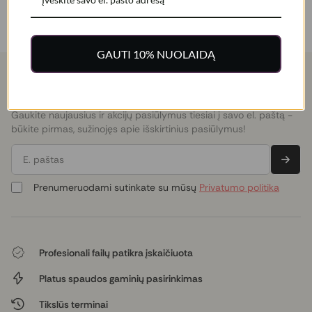
GAUTI 10% NUOLAIDĄ
Gaukite išskirtinius pasiūlymus e. paštu
Gaukite naujausius ir akcijų pasiūlymus tiesiai į savo el. paštą -
būkite pirmas, sužinojęs apie išskirtinius pasiūlymus!
E. paštas
Prenumeruodami sutinkate su mūsų
Privatumo politika
Profesionali failų patikra įskaičiuota
Platus spaudos gaminių pasirinkimas
Tikslūs terminai