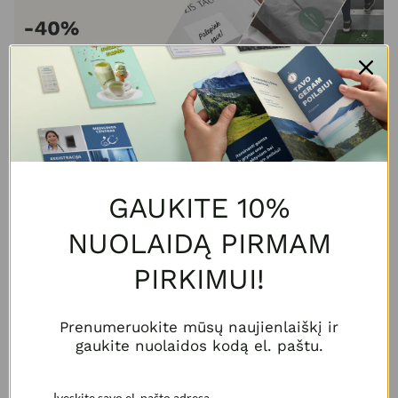
Klientai
GAUKITE 10%
NUOLAIDĄ PIRMAM
PIRKIMUI!
Neradote reikiamų spaudos produktų?
Reikalinga ekspertų pagalba?
Prenumeruokite mūsų naujienlaiškį ir
gaukite nuolaidos kodą el. paštu.
Kontaktai