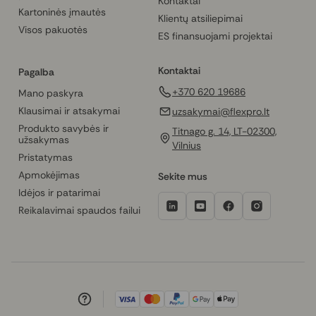
Kontaktai
Kartoninės įmautės
Klientų atsiliepimai
Visos pakuotės
ES finansuojami projektai
Kontaktai
Pagalba
+370 620 19686
Mano paskyra
Klausimai ir atsakymai
uzsakymai@flexpro.lt
Produkto savybės ir
Titnago g. 14, LT-02300,
užsakymas
Vilnius
Pristatymas
Apmokėjimas
Sekite mus
Idėjos ir patarimai
Reikalavimai spaudos failui