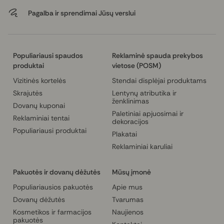
Pagalba ir sprendimai Jūsų verslui
Populiariausi spaudos
Reklaminė spauda prekybos
produktai
vietose (POSM)
Vizitinės kortelės
Stendai displėjai produktams
Skrajutės
Lentynų atributika ir
ženklinimas
Dovanų kuponai
Paletiniai apjuosimai ir
Reklaminiai tentai
dekoracijos
Populiariausi produktai
Plakatai
Reklaminiai karuliai
Pakuotės ir dovanų dėžutės
Mūsų įmonė
Populiariausios pakuotės
Apie mus
Dovanų dėžutės
Tvarumas
Kosmetikos ir farmacijos
Naujienos
pakuotės