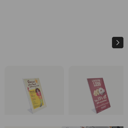
L formos informacinis stovelis iš
L formos informacinis stovelis iš
organinio stiklo, A4
organinio stiklo, A5
1 vnt. nuo
€ 4,67
1 vnt. nuo
€ 4,00
Rinktis
Rinktis