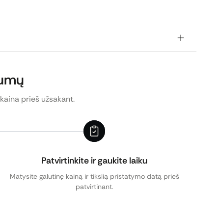
kumų
ukimo.
 kaina prieš užsakant.
Patvirtinkite ir gaukite laiku
Matysite galutinę kainą ir tikslią pristatymo datą prieš
patvirtinant.