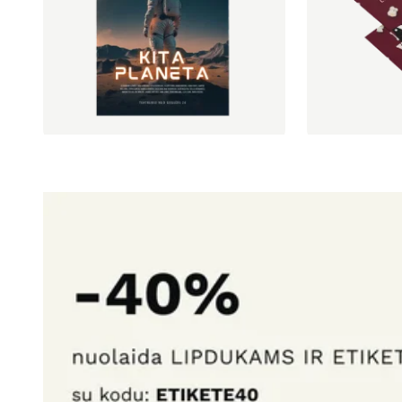
Profesionali failų patikra įskaičiuota.
žymėjimui.
Profesionali failų
10 vnt. be PVM nuo
€ 29,16
10 vnt. be PVM 
Rinktis