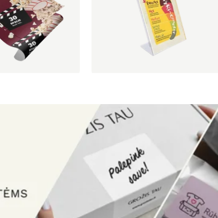
1 vnt. nuo
€ 4,67
 patikra įskaičiuota.
nuo
€ 18,62
Rinktis
Rinktis