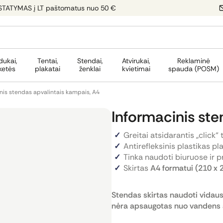
STATYMAS į LT paštomatus nuo 50 €
dukai,
Tentai,
Stendai,
Atvirukai,
Reklaminė
ketės
plakatai
ženklai
kvietimai
spauda (POSM)
nis stendas apvalintais kampais, A4
Informacinis ste
Greitai atsidarantis „click“
Antirefleksinis plastikas pl
Tinka naudoti biuruose ir p
Skirtas
A4 formatui (210 x
Stendas skirtas naudoti vidaus
nėra apsaugotas nuo vandens 