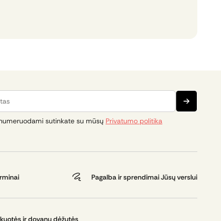
s
numeruodami sutinkate su mūsų
Privatumo politika
erminai
Pagalba ir sprendimai Jūsų verslui
kuotės ir dovanų dėžutės