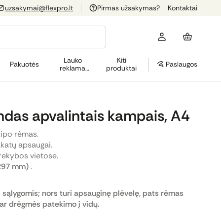
uzsakymai@flexpro.lt
Pirmas užsakymas?
Kontaktai
Lauko
Kiti
Pakuotės
Paslaugos
reklama
produktai
(OOH)
ndas apvalintais kampais, A4
 tipo rėmas.
akatų apsaugai.
rekybos vietose.
 297 mm)
.
 sąlygomis; nors turi apsauginę plėvelę, pats rėmas
ar drėgmės patekimo į vidų.