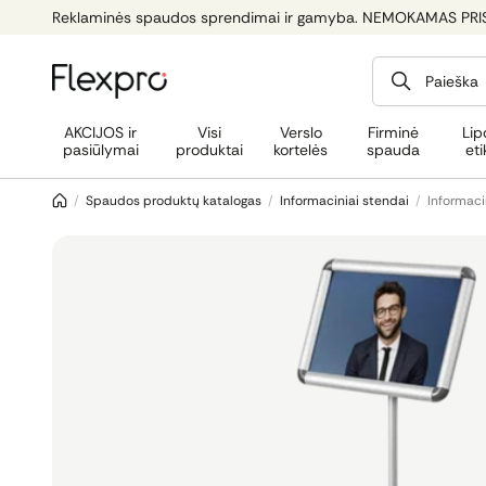
Reklaminės spaudos sprendimai ir gamyba. NEMOKAMAS PRI
Paieška
AKCIJOS ir
Visi
Verslo
Firminė
Lip
pasiūlymai
produktai
kortelės
spauda
eti
/
Spaudos produktų katalogas
/
Informaciniai stendai
/
Informaci