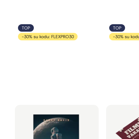
Stovo svoris: 2,4 kg
TOP
TOP
-30% su kodu: FLEXPRO30
-30% su kod
Standartiniai didelio formato
Standartiniai n
plakatai (A2, B2, A1, B1, A0)
B4, A3, B3)
Būkite matomi - Jūsų žinutė didelio
Puikiai tinka vi
formato plakatuose.
stendams, skelb