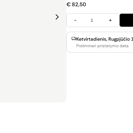
€ 82,50
-
+
Ketvirtadienis, Rugpjūčio 1
Preliminari pristatymo data