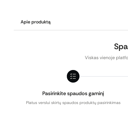
Apie produktą
Vienpusis informacinis stovas su aliuminio rėmeliu
Aliuminio rėmelis su apvalintais kampais ir užspaud
Spa
Tiekiamas kartu su apsauginiu antirefleksiniu plast
Viskas vienoje platfo
Rėmo storis: 25 mm.
Spalva: anoduoto aliuminio.
Pasirinkite spaudos gaminį
Pagrindas pagamintas iš metalo.
Platus verslui skirtų spaudos produktų pasirinkimas
Pagrindo skersmuo: 270 mm
Stovo aukštis: 1110 mm