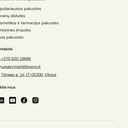
puliariausios pakuotės
vanų dėžutės
smetikos ir farmacijos pakuotės
rtoninės įmautės
sos pakuotės
ntaktai
+370 620 19686
uzsakymai@flexpro.lt
Titnago g. 14, LT-02300, Vilnius
kite mus