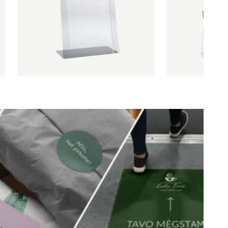
1 vnt. nuo
€ 15,00
1 vnt. nuo
€ 2,33
Rinktis