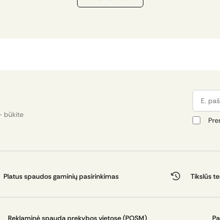
E. pašta
- būkite
Pre
Platus spaudos gaminių pasirinkimas
Tikslūs t
Reklaminė spauda prekybos vietose (POSM)
Pa