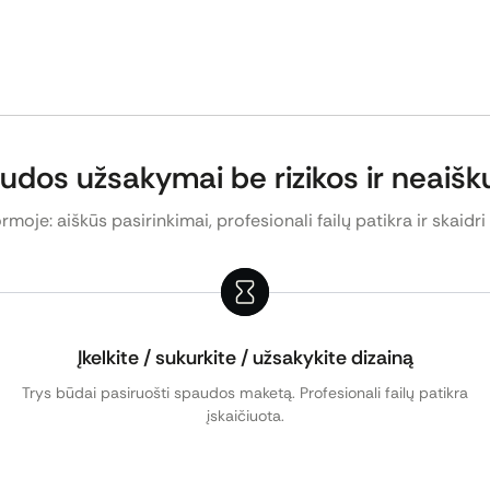
 apvalintais kampais
plakatams
eksponuoti.
žiamais kraštais.
udos užsakymai be rizikos ir neaiš
iku, apsaugančiu reklaminį plakatą nuo dulkių, drėgmės ar išbl
rmoje: aiškūs pasirinkimai, profesionali failų patikra ir skaidri
Įkelkite / sukurkite / užsakykite dizainą
Trys būdai pasiruošti spaudos maketą. Profesionali failų patikra
įskaičiuota.