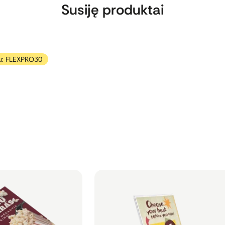
Susiję produktai
u: FLEXPRO30
edideli plakatai (A4,
L formos informacinis stovelis iš
organinio stiklo, A4
daus informaciniams
Skirtas informacijai pateikti iš vienos
imams ar akcijų
pusės.