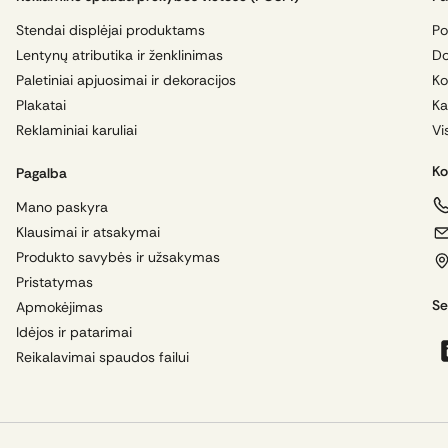
Stendai displėjai produktams
Po
Lentynų atributika ir ženklinimas
Do
Paletiniai apjuosimai ir dekoracijos
Ko
Plakatai
Ka
Reklaminiai karuliai
Vi
Ko
Pagalba
Mano paskyra
Klausimai ir atsakymai
Produkto savybės ir užsakymas
Pristatymas
Se
Apmokėjimas
Idėjos ir patarimai
Reikalavimai spaudos failui