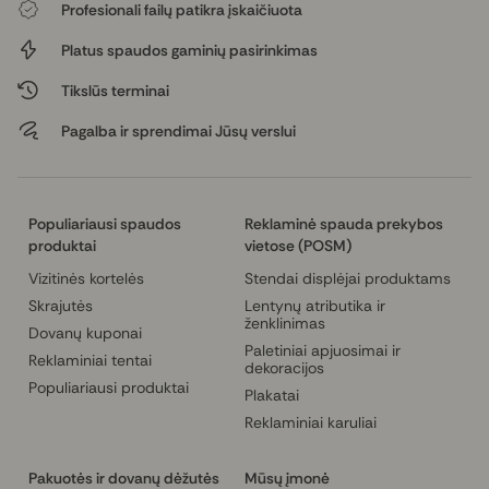
Profesionali failų patikra įskaičiuota
Platus spaudos gaminių pasirinkimas
Tikslūs terminai
Pagalba ir sprendimai Jūsų verslui
Populiariausi spaudos
Reklaminė spauda prekybos
produktai
vietose (POSM)
Vizitinės kortelės
Stendai displėjai produktams
Skrajutės
Lentynų atributika ir
ženklinimas
Dovanų kuponai
Paletiniai apjuosimai ir
Reklaminiai tentai
dekoracijos
Populiariausi produktai
Plakatai
Reklaminiai karuliai
Pakuotės ir dovanų dėžutės
Mūsų įmonė