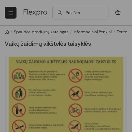
Paieška
/
Spaudos produktų katalogas
/
Informaciniai ženklai
/
Teritori
Vaikų žaidimų aikštelės taisyklės