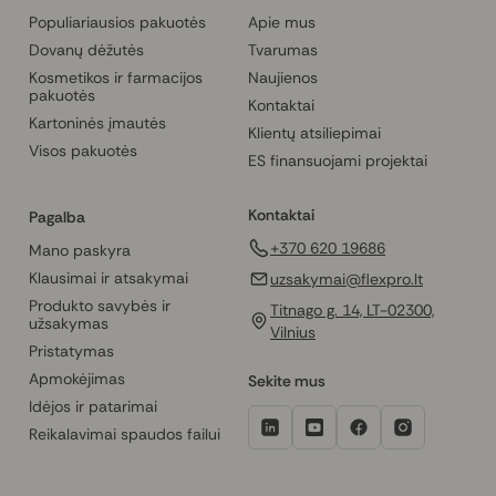
Populiariausios pakuotės
Apie mus
Dovanų dėžutės
Tvarumas
Kosmetikos ir farmacijos
Naujienos
pakuotės
Kontaktai
Kartoninės įmautės
Klientų atsiliepimai
Visos pakuotės
ES finansuojami projektai
Kontaktai
Pagalba
+370 620 19686
Mano paskyra
Klausimai ir atsakymai
uzsakymai@flexpro.lt
Produkto savybės ir
Titnago g. 14, LT-02300,
užsakymas
Vilnius
Pristatymas
Apmokėjimas
Sekite mus
Idėjos ir patarimai
Reikalavimai spaudos failui