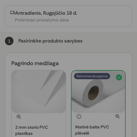
Antradienis, Rugpjūčio 18 d.
Preliminari pristatymo data
Pasirinkite produkto savybes
1
Pagrindo medžiaga
Rekomenduojame
Matinė balta PVC
2 mm storio PVC
plėvelė
plastikas