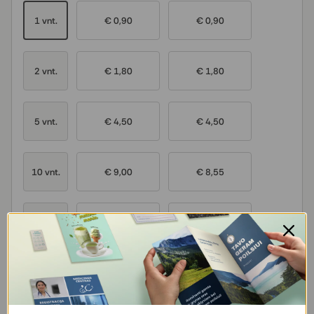
1 vnt.
€ 0,90
€ 0,90
2 vnt.
€ 1,80
€ 1,80
5 vnt.
€ 4,50
€ 4,50
10 vnt.
€ 9,00
€ 8,55
20 vnt.
€ 18,00
€ 16,20
Kitas kiekis arba data