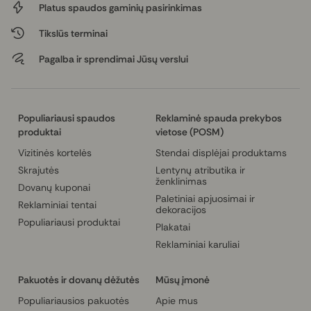
Platus spaudos gaminių pasirinkimas
Tikslūs terminai
Pagalba ir sprendimai Jūsų verslui
Populiariausi spaudos
Reklaminė spauda prekybos
produktai
vietose (POSM)
Vizitinės kortelės
Stendai displėjai produktams
Skrajutės
Lentynų atributika ir
ženklinimas
Dovanų kuponai
Paletiniai apjuosimai ir
Reklaminiai tentai
dekoracijos
Populiariausi produktai
Plakatai
Reklaminiai karuliai
Pakuotės ir dovanų dėžutės
Mūsų įmonė
Populiariausios pakuotės
Apie mus