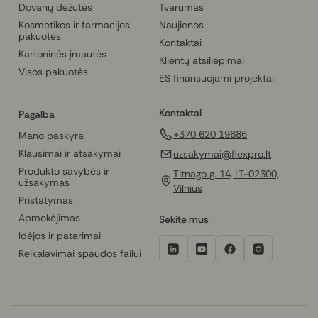
Dovanų dėžutės
Tvarumas
Kosmetikos ir farmacijos
Naujienos
pakuotės
Kontaktai
Kartoninės įmautės
Klientų atsiliepimai
Visos pakuotės
ES finansuojami projektai
Kontaktai
Pagalba
+370 620 19686
Mano paskyra
Klausimai ir atsakymai
uzsakymai@flexpro.lt
Produkto savybės ir
Titnago g. 14, LT-02300,
užsakymas
Vilnius
Pristatymas
Apmokėjimas
Sekite mus
Idėjos ir patarimai
Reikalavimai spaudos failui