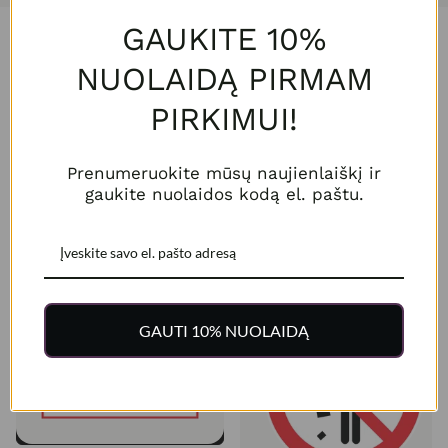
GAUKITE 10%
Susiję produktai
NUOLAIDĄ PIRMAM
PIRKIMUI!
Prenumeruokite mūsų naujienlaiškį ir
gaukite nuolaidos kodą el. paštu.
Ženklas „Neužstatyti įvažiavimo“
Ženklas „Nešiukšlinti“
GAUTI 10% NUOLAIDĄ
1 vnt. nuo
€ 2,50
1 vnt. be PVM nuo
€ 0,90
Rinktis
Rinktis