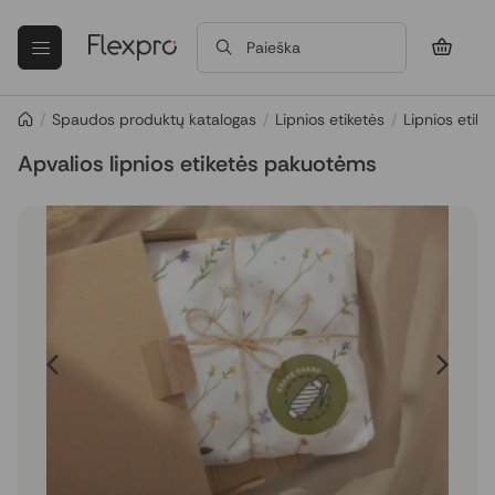
Paieška
/
Spaudos produktų katalogas
/
Lipnios etiketės
/
Lipnios etik
Apvalios lipnios etiketės pakuotėms