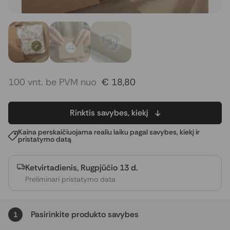
100 vnt. be PVM nuo
€ 18,80
Rinktis savybes, kiekį
Kaina perskaičiuojama realiu laiku pagal savybes, kiekį ir
pristatymo datą
Ketvirtadienis, Rugpjūčio 13 d.
Preliminari pristatymo data
Pasirinkite produkto savybes
1