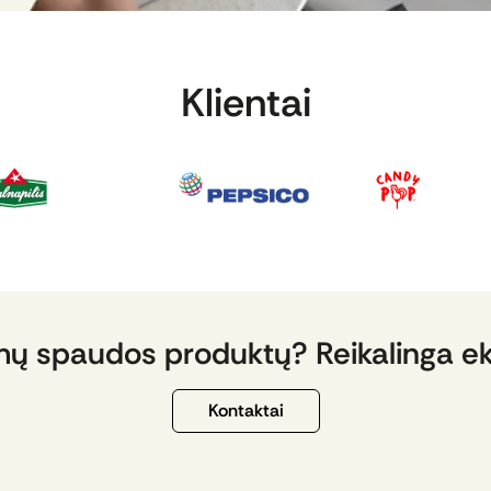
Klientai
mų spaudos produktų? Reikalinga e
Kontaktai