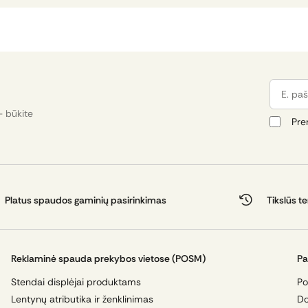
E. pašta
- būkite
Pre
Platus spaudos gaminių pasirinkimas
Tikslūs t
Reklaminė spauda prekybos vietose (POSM)
Pa
Stendai displėjai produktams
Po
Lentynų atributika ir ženklinimas
Do