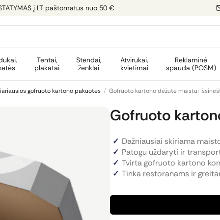
STATYMAS į LT paštomatus nuo 50 €
dukai,
Tentai,
Stendai,
Atvirukai,
Reklaminė
ketės
plakatai
ženklai
kvietimai
spauda (POSM)
iariausios gofruoto kartono pakuotės
/
Gofruoto kartono dėžutė maistui išsineš
Gofruoto kartono
Dažniausiai skiriama maisto
Patogu uždaryti ir transport
Tvirta gofruoto kartono kon
Tinka restoranams ir greita