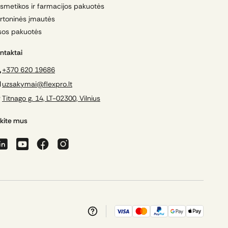
smetikos ir farmacijos pakuotės
rtoninės įmautės
sos pakuotės
ntaktai
+370 620 19686
uzsakymai@flexpro.lt
Titnago g. 14, LT-02300, Vilnius
kite mus