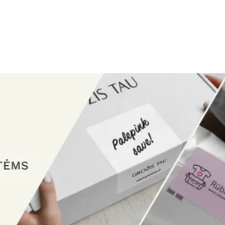
aisto išsinešimui.
pakavimo sprendimą šių ar kitų standartų pagrindu. Susisiekit