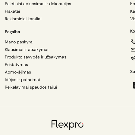
Paletiniai apjuosimai ir dekoracijos
Ko
Plakatai
Ka
Reklaminiai karuliai
Vi
Ko
Pagalba
Mano paskyra
Klausimai ir atsakymai
Produkto savybės ir užsakymas
Pristatymas
Se
Apmokėjimas
Idėjos ir patarimai
Reikalavimai spaudos failui