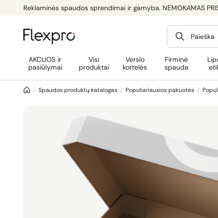
Reklaminės spaudos sprendimai ir gamyba. NEMOKAMAS PRI
Paieška
AKCIJOS ir
Visi
Verslo
Firminė
Lip
pasiūlymai
produktai
kortelės
spauda
eti
/
Spaudos produktų katalogas
/
Populiariausios pakuotės
/
Popul