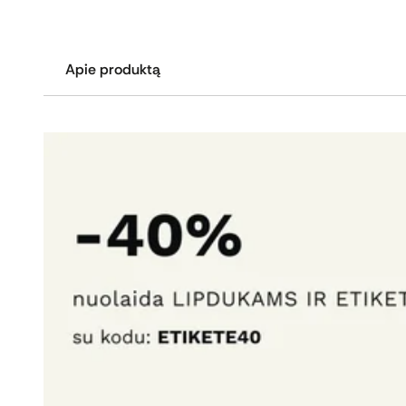
Apie produktą
Gofruoto kartono pakuotė dažniausiai naudojama m
Pagal Jūsų verslo poreikius galime sukurti unikalų 