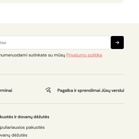
s
numeruodami sutinkate su mūsų
Privatumo politika
erminai
Pagalba ir sprendimai Jūsų verslui
kuotės ir dovanų dėžutės
puliariausios pakuotės
vanų dėžutės