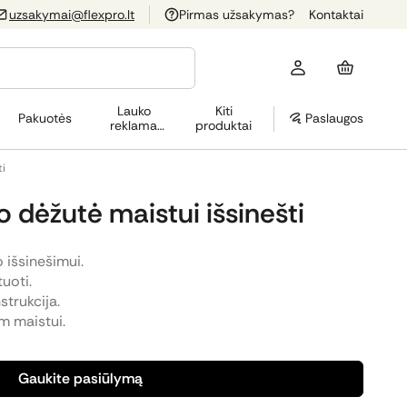
uzsakymai@flexpro.lt
Pirmas užsakymas?
Kontaktai
Lauko
Kiti
Pakuotės
Paslaugos
reklama
produktai
(OOH)
ti
 dėžutė maistui išsinešti
 išsinešimui.
uoti.
strukcija.
m maistui.
Gaukite pasiūlymą