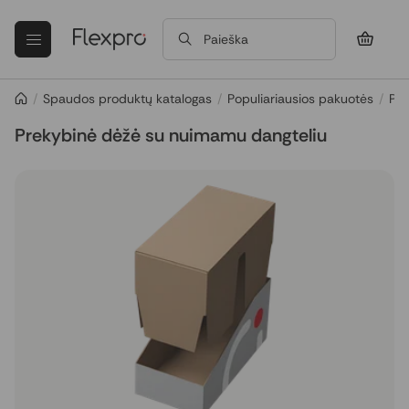
Paieška
/
Spaudos produktų katalogas
/
Populiariausios pakuotės
/
Pop
Prekybinė dėžė su nuimamu dangteliu