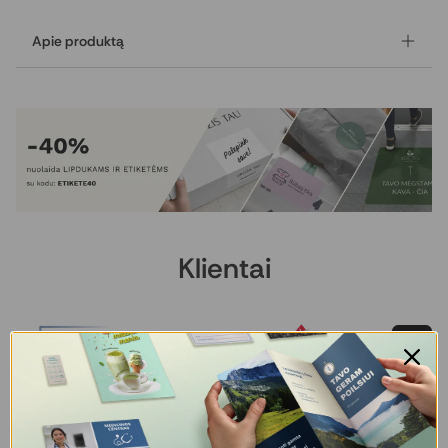
Apie produktą
Prekybai paruošta grupinė gofruoto kartono
pakuotė su nuimamu dangteliu skirta ir
transportuoti, ir išstatyti lentynoje.
Pagal Jūsų verslo poreikį galime sukurti unikalų
pakavimo sprendimą šių ar kitų standartų pagrindu.
Susisiekite dėl naujo pakuotės projekto!
Klientai