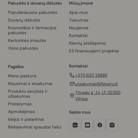
Pakuotės ir dovanų dėžutės
Mūsų įmonė
Populiariausios pakuotės
Apie mus
Dovanų dėžutės
Tvarumas
Kosmetikos ir farmacijos
Naujienos
pakuotės
Kontaktai
Kartoninės įmautės
Klientų atsiliepimai
Visos pakuotės
ES finansuojami projektai
Kontaktai
Pagalba
+370 620 19686
Mano paskyra
Klausimai ir atsakymai
uzsakymai@flexpro.lt
Produkto savybės ir
Titnago g. 14, LT-02300,
užsakymas
Vilnius
Pristatymas
Apmokėjimas
Sekite mus
Idėjos ir patarimai
Reikalavimai spaudos failui