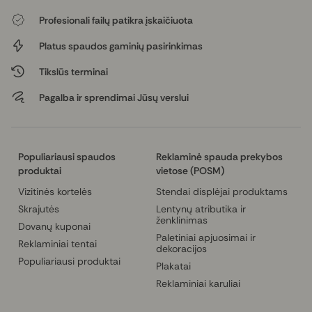
Profesionali failų patikra įskaičiuota
Platus spaudos gaminių pasirinkimas
Tikslūs terminai
Pagalba ir sprendimai Jūsų verslui
Populiariausi spaudos
Reklaminė spauda prekybos
produktai
vietose (POSM)
Vizitinės kortelės
Stendai displėjai produktams
Skrajutės
Lentynų atributika ir
ženklinimas
Dovanų kuponai
Paletiniai apjuosimai ir
Reklaminiai tentai
dekoracijos
Populiariausi produktai
Plakatai
Reklaminiai karuliai