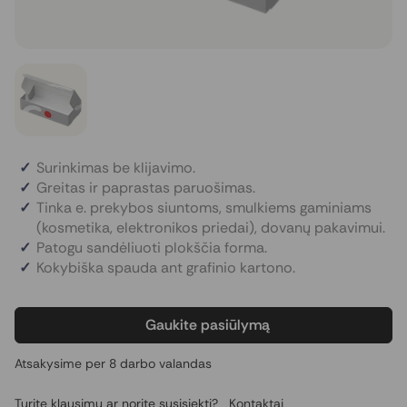
Surinkimas be klijavimo.
Greitas ir paprastas paruošimas.
Tinka e. prekybos siuntoms, smulkiems gaminiams
(kosmetika, elektronikos priedai), dovanų pakavimui.
Patogu sandėliuoti plokščia forma.
Kokybiška spauda ant grafinio kartono.
Gaukite pasiūlymą
Atsakysime per 8 darbo valandas
Turite klausimų ar norite susisiekti?
Kontaktai