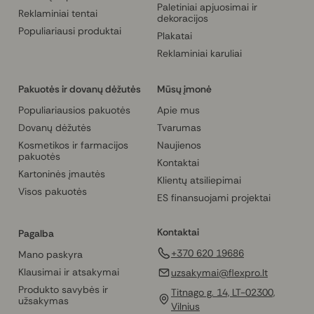
Paletiniai apjuosimai ir
Reklaminiai tentai
dekoracijos
Populiariausi produktai
Plakatai
Reklaminiai karuliai
Pakuotės ir dovanų dėžutės
Mūsų įmonė
Populiariausios pakuotės
Apie mus
Dovanų dėžutės
Tvarumas
Kosmetikos ir farmacijos
Naujienos
pakuotės
Kontaktai
Kartoninės įmautės
Klientų atsiliepimai
Visos pakuotės
ES finansuojami projektai
Kontaktai
Pagalba
+370 620 19686
Mano paskyra
Klausimai ir atsakymai
uzsakymai@flexpro.lt
Produkto savybės ir
Titnago g. 14, LT-02300,
užsakymas
Vilnius