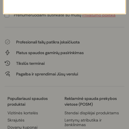
E. paštas
Prenumeruodami sutinkate su mūsų
Privatumo politika
Profesionali failų patikra įskaičiuota
Platus spaudos gaminių pasirinkimas
Tikslūs terminai
Pagalba ir sprendimai Jūsų verslui
Populiariausi spaudos
Reklaminė spauda prekybos
produktai
vietose (POSM)
Vizitinės kortelės
Stendai displėjai produktams
Skrajutės
Lentynų atributika ir
ženklinimas
Dovanų kuponai