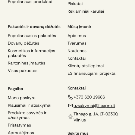
Populiariausi produktai
Plakatai
Reklaminiai karuliai
Pakuotės ir dovanų dėžutės
Mūsų įmonė
Populiariausios pakuotės
Apie mus
Dovanų dėžutės
Tvarumas
Kosmetikos ir farmacijos
Naujienos
pakuotės
Kontaktai
Kartoninės įmautės
Klientų atsiliepimai
Visos pakuotės
ES finansuojami projektai
Kontaktai
Pagalba
+370 620 19686
Mano paskyra
Klausimai ir atsakymai
uzsakymai@flexpro.lt
Produkto savybės ir
Titnago g. 14, LT-02300,
užsakymas
Vilnius
Pristatymas
Apmokėjimas
Sekite mus