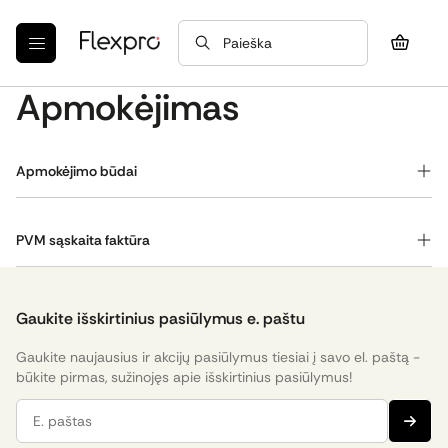
Paieška
Apmokėjimas
Apmokėjimo būdai
Apmokėti savo užsakymą galėsite trimis skirtingais
būdais - Paysera, bankiniu pavedimu arba kreditu.
PVM sąskaita faktūra
Paysera - bankinis apmokėjimas - tai greičiausias ir
Po krepšelio pristatymo būdo pasirinkimo, galėsite
patikimiausias apmokėjimo būdas. Galėsite pasirinkti
nurodyti, ar perkate įmonės vardu ir užpildyti PVM
apmokėti per Swedbank, SEB, VISA, Google Pay, Apple
sąskaitos faktūros rekvizitus.
Gaukite išskirtinius pasiūlymus e. paštu
Pay, Luminor, Citadele, Revolut, Artea, URBO.
Gaukite naujausius ir akcijų pasiūlymus tiesiai į savo el. paštą -
Pasirinkę atsiskaityti bankiniu pavedimu, į elektroninį
būkite pirmas, sužinojęs apie išskirtinius pasiūlymus!
paštą gausite išankstinę sąskaitą faktūrą apmokėjimui.
E. paštas
Flexpro klientams, sudariusiems sutartį, yra galimybė