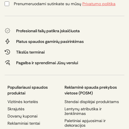
mokėti po prekių gavimo per tam tikrą terminą.
Prenumeruodami sutinkate su mūsų
Privatumo politika
Profesionali failų patikra įskaičiuota
Platus spaudos gaminių pasirinkimas
Tikslūs terminai
Pagalba ir sprendimai Jūsų verslui
Populiariausi spaudos
Reklaminė spauda prekybos
produktai
vietose (POSM)
Vizitinės kortelės
Stendai displėjai produktams
Skrajutės
Lentynų atributika ir
ženklinimas
Dovanų kuponai
Paletiniai apjuosimai ir
Reklaminiai tentai
dekoracijos