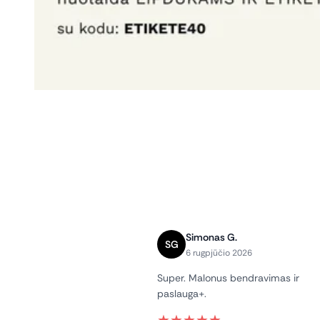
Simonas G.
SG
6 rugpjūčio 2026
Super. Malonus bendravimas ir
paslauga+.