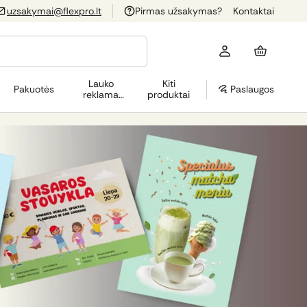
uzsakymai@flexpro.lt
Pirmas užsakymas?
Kontaktai
Lauko
Kiti
Pakuotės
Paslaugos
reklama
produktai
(OOH)