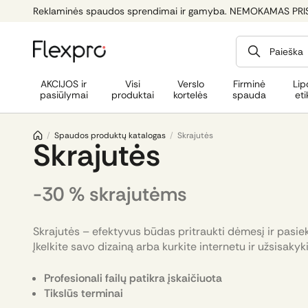
Reklaminės spaudos sprendimai ir gamyba. NEMOKAMAS PRI
Paieška
AKCIJOS ir
Visi
Verslo
Firminė
Lip
pasiūlymai
produktai
kortelės
spauda
eti
/
Spaudos produktų katalogas
/
Skrajutės
Skrajutės
-30 % skrajutėms
Skrajutės – efektyvus būdas pritraukti dėmesį ir pasiek
Įkelkite savo dizainą arba kurkite internetu ir užsisakyki
Profesionali failų patikra įskaičiuota
Tikslūs terminai