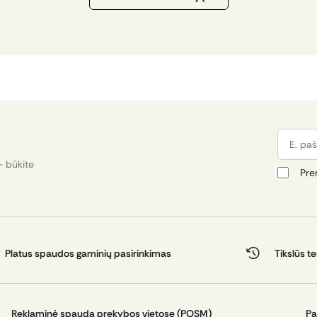
E. pašta
- būkite
Pre
Platus spaudos gaminių pasirinkimas
Tikslūs t
Reklaminė spauda prekybos vietose (POSM)
Pa