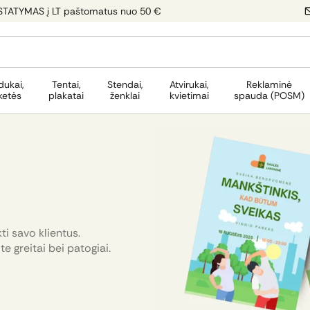
STATYMAS į LT paštomatus nuo 50 €
dukai,
Tentai,
Stendai,
Atvirukai,
Reklaminė
ketės
plakatai
ženklai
kvietimai
spauda (POSM)
ti savo klientus.
te greitai bei patogiai.