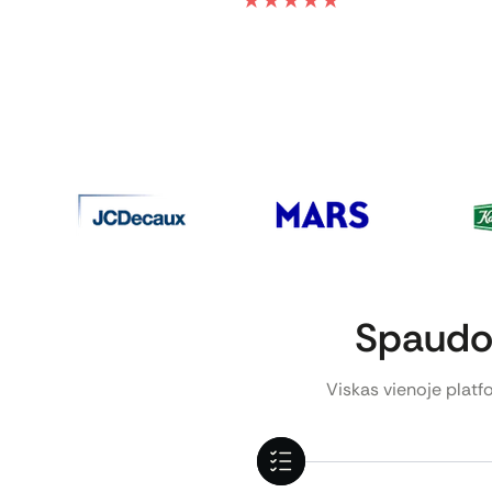
★
★
★
★
★
Spaudos
Viskas vienoje platfo