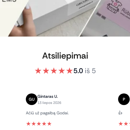
Atsiliepimai
★
★
★
★
★
5.0
iš
5
Gintaras U.
GU
P
13 liepos 2026
Ačiū už pagalbą Godai.
👍
★
★
★
★
★
★
★