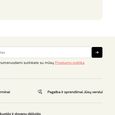
s
numeruodami sutinkate su mūsų
Privatumo politika
erminai
Pagalba ir sprendimai Jūsų verslui
kuotės ir dovanų dėžutės