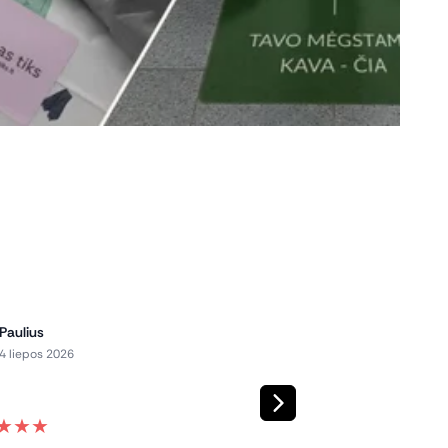
Paulius
Džesika P.
DP
4 liepos 2026
4 liepos 2026
Greitas apsipirkimas
★
★
★
★
★
★
★
★