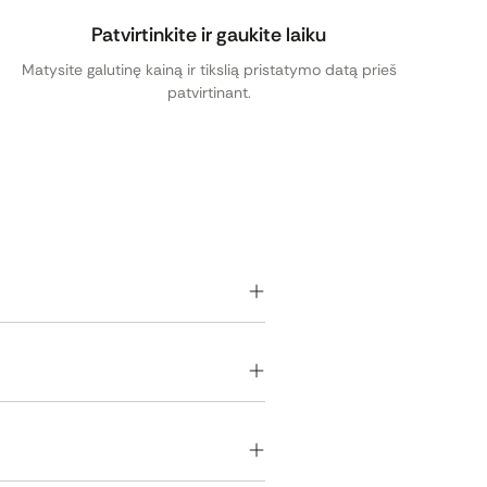
Patvirtinkite ir gaukite laiku
Matysite galutinę kainą ir tikslią pristatymo datą prieš
patvirtinant.
kiai tinka įvairių prekių,
 sprendimų.
 ten, kur jas tikrai pastebės Jūsų
aidoje. Jos itin populiarios
itoriją ir pateikti esminę žinutę
itaikytas pagal Jūsų poreikius.