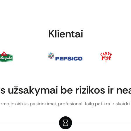
Klientai
 užsakymai be rizikos ir n
rmoje: aiškūs pasirinkimai, profesionali failų patikra ir skaidri