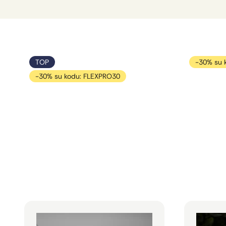
TOP
-30% su 
-30% su kodu: FLEXPRO30
Standartinio dydžio skrajutės
Individuala