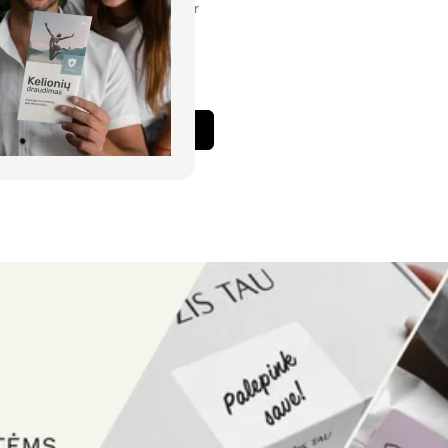
estandartiniams poreikiams ir
ailų patikra įskaičiuota.
 PVM nuo
€ 15,60
Rinktis