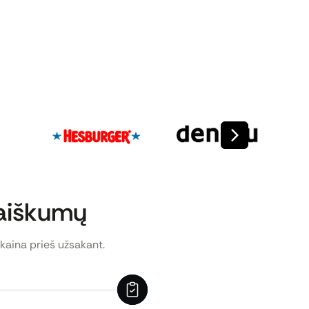
eaiškumų
 kaina prieš užsakant.