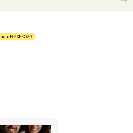
kodu: FLEXPRO30
us dydžio skrajutės