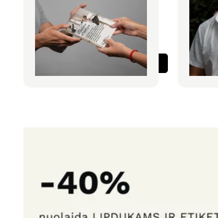
Populiariausi formatai greitai ir efektyviai
Sprendimas n
komunikacijai.
formatams.
Profesionali failų patikra įskaičiuota.
Profesionali f
100 vnt. be PVM nuo
€ 12,80
100 vnt. be
Rinktis