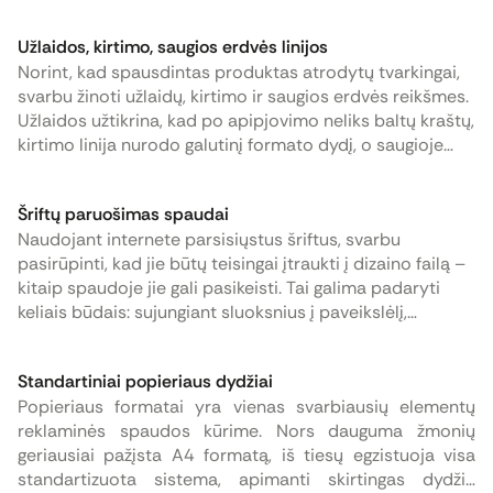
failą susikurkite ir be dizainerių pagalbos!
Užlaidos, kirtimo, saugios erdvės linijos
Norint, kad spausdintas produktas atrodytų tvarkingai,
svarbu žinoti užlaidų, kirtimo ir saugios erdvės reikšmes.
Užlaidos užtikrina, kad po apipjovimo neliks baltų kraštų,
kirtimo linija nurodo galutinį formato dydį, o saugioje
erdvėje turėtų likti visi svarbūs elementai. Standartinis
užlaidų dydis yra 5 mm, o maketą spaudai
Šriftų paruošimas spaudai
rekomenduojama paruošti pagal nurodytas gaires.
Naudojant internete parsisiųstus šriftus, svarbu
pasirūpinti, kad jie būtų teisingai įtraukti į dizaino failą –
kitaip spaudoje jie gali pasikeisti. Tai galima padaryti
keliais būdais: sujungiant sluoksnius į paveikslėlį,
paverčiant tekstą kreivėmis arba įtraukiant šriftą į PDF
failą. Visi šie metodai užtikrina, kad spausdintas maketas
Standartiniai popieriaus dydžiai
atrodys taip pat, kaip ekrane.
Popieriaus formatai yra vienas svarbiausių elementų
reklaminės spaudos kūrime. Nors dauguma žmonių
geriausiai pažįsta A4 formatą, iš tiesų egzistuoja visa
standartizuota sistema, apimanti skirtingas dydžių