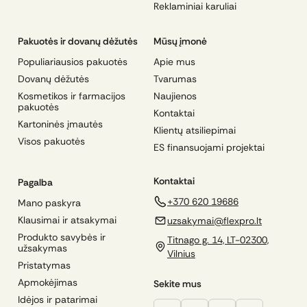
Reklaminiai karuliai
Pakuotės ir dovanų dėžutės
Mūsų įmonė
Populiariausios pakuotės
Apie mus
Dovanų dėžutės
Tvarumas
Kosmetikos ir farmacijos
Naujienos
pakuotės
Kontaktai
Kartoninės įmautės
Klientų atsiliepimai
Visos pakuotės
ES finansuojami projektai
Kontaktai
Pagalba
+370 620 19686
Mano paskyra
Klausimai ir atsakymai
uzsakymai@flexpro.lt
Produkto savybės ir
Titnago g. 14, LT-02300,
užsakymas
Vilnius
Pristatymas
Apmokėjimas
Sekite mus
Idėjos ir patarimai