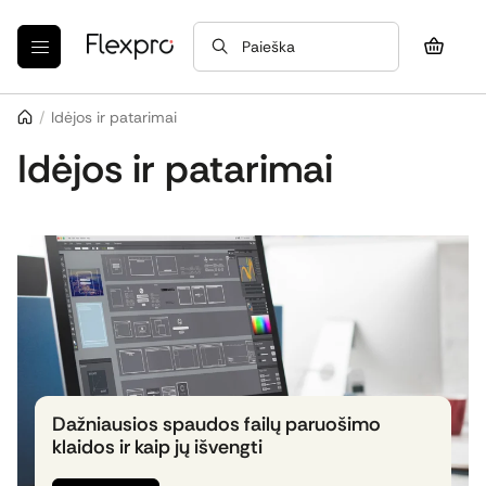
Paieška
/
Idėjos ir patarimai
Idėjos ir patarimai
Dažniausios spaudos failų paruošimo
klaidos ir kaip jų išvengti
Ruošiant spaudos failą net ir nedidelės klaidos