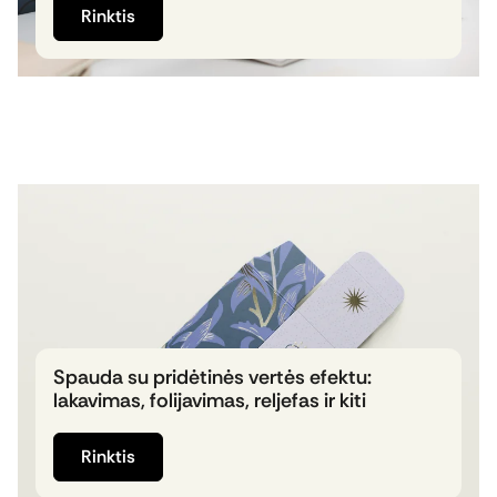
gali turėti įtakos galutiniam rezultatui. Šiame
Rinktis
straipsnyje aptariame dažniausiai
pasitaikančias spaudos failų paruošimo klaidas
– netinkamą failo formatą, nepaliktas užlaidas,
per mažą vaizdų rezoliuciją, RGB ir CMYK spalvų
skirtumus bei kitus svarbius aspektus.
Sužinokite, kaip tinkamai paruošti maketą ir
išvengti papildomų taisymų prieš siunčiant jį
spaudai.
Spauda su pridėtinės vertės efektu:
lakavimas, folijavimas, reljefas ir kiti
Spaudos apdailos sprendimai – tai galinga
priemonė sustiprinti prekės ženklo įvaizdį ir
Rinktis
sukurti išskirtinę vartotojo patirtį. Tokios