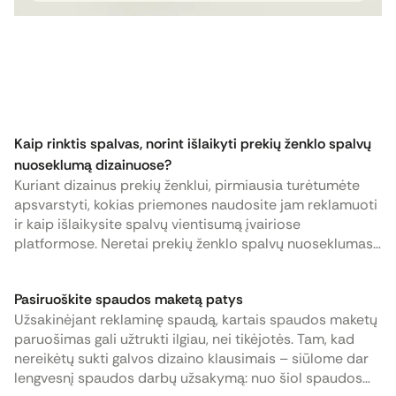
technologijos kaip
lakavimas
,
folijavimas
,
reljefas
,
laminavimas
ir
spalvinti krašteliai
leidžia perteikti prabangą, profesionalumą ir
kokybę. Lakavimas suteikia paviršiui blizgesio
arba subtilumo, folijavimas prideda spindesio ir
vertės pojūtį, o reljefas leidžia dizainą ne tik
matyti, bet ir liesti. Laminavimas apsaugo
spaudos gaminius ir sustiprina jų estetinį
Kaip rinktis spalvas, norint išlaikyti prekių ženklo spalvų
efektą, o spalvinti krašteliai tampa netikėtu
nuoseklumą dizainuose?
vizualiniu akcentu. Nors ne visas paslaugas šiuo
Kuriant dizainus prekių ženklui, pirmiausia turėtumėte
metu teikia,
Flexpro
siūlo kokybiškus UV
apsvarstyti, kokias priemones naudosite jam reklamuoti
lakavimo ir folijavimo sprendimus, leidžiančius
ir kaip išlaikysite spalvų vientisumą įvairiose
klientams išnaudoti pridėtinės vertės galimybes
platformose. Neretai prekių ženklo spalvų nuoseklumas
spaudos dizaino srityje.
yra pamirštamas, kaip ir tai, kad spausdintame ir
skaitmeniniame formate jos yra atvaizduojamos
Pasiruoškite spaudos maketą patys
skirtingai. Taigi svarbu įsivertinti ar prekių ženklas bus
Užsakinėjant reklaminę spaudą, kartais spaudos maketų
atvaizduojamas skaitmeninėje erdvėje ar spaudoje ir
paruošimas gali užtrukti ilgiau, nei tikėjotės. Tam, kad
pagal tai pasirinkti tinkamiausią spalvų režimą (RGB arba
nereikėtų sukti galvos dizaino klausimais – siūlome dar
CMYK).
lengvesnį spaudos darbų užsakymą: nuo šiol spaudos