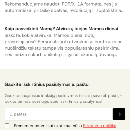
Rekomenduojame naudoti PDF/X-1A formatą, nes jis
automatiškai pritaiko spalvas, rezoliuciją ir suplokština
sluoksnius.
Kaip pasveikinti Mamą? Atvirukų idėjos Mamos dienai
Ieškote, kokie atvirukai Mamos dienai būtų
prasmingiausi? Personalizuoti atvirukai su nuotrauka ar
nuoširdžiu tekstu tampa vis populiaresniu pasirinkimu,
nes leidžia sukurti unikalią ir ilgai išliekančią dovaną
Mamai.
Gaukite išskirtinius pasiūlymus e. paštu
Gaukite naujausius ir akcijų pasiūlymus tiesiai į savo el. paštą -
būkite pirmas, sužinojęs apie išskirtinius pasiūlymus!
E. paštas
Prenumeruodami sutinkate su mūsų
Privatumo politika