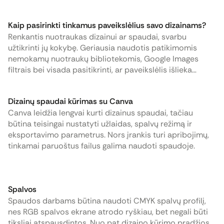
grupes - A, B ir C. Kiekviena jų turi savo paskirtį ir
praktinį pritaikymą, o tinkamai pasirinktas formatas gali
Kaip pasirinkti tinkamus paveikslėlius savo dizainams?
turėti tiesioginę įtaką tiek informacijos pateikimui, tiek
Renkantis nuotraukas dizainui ar spaudai, svarbu
bendram produkto įspūdžiui.
užtikrinti jų kokybę. Geriausia naudotis patikimomis
nemokamų nuotraukų bibliotekomis, Google Images
filtrais bei visada pasitikrinti, ar paveikslėlis išlieka
ryškus priartinus. Tai padės išvengti neryškių ar pikselių
turinčių vaizdų.
Dizainų spaudai kūrimas su Canva
Canva leidžia lengvai kurti dizainus spaudai, tačiau
būtina teisingai nustatyti užlaidas, spalvų režimą ir
eksportavimo parametrus. Nors įrankis turi apribojimų,
tinkamai paruoštus failus galima naudoti spaudoje.
Spalvos
Spaudos darbams būtina naudoti CMYK spalvų profilį,
nes RGB spalvos ekrane atrodo ryškiau, bet negali būti
tiksliai atspausdintos. Nuo pat dizaino kūrimo pradžios