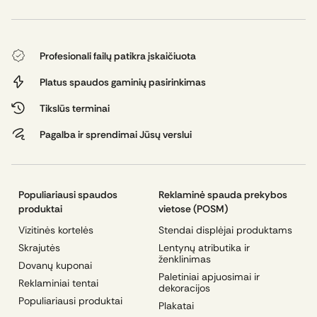
Profesionali failų patikra įskaičiuota
Platus spaudos gaminių pasirinkimas
Tikslūs terminai
Pagalba ir sprendimai Jūsų verslui
Populiariausi spaudos
Reklaminė spauda prekybos
produktai
vietose (POSM)
Vizitinės kortelės
Stendai displėjai produktams
Skrajutės
Lentynų atributika ir
ženklinimas
Dovanų kuponai
Paletiniai apjuosimai ir
Reklaminiai tentai
dekoracijos
Populiariausi produktai
Plakatai