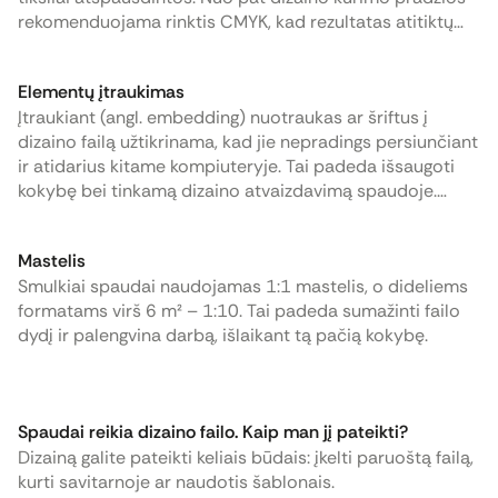
rekomenduojama rinktis CMYK, kad rezultatas atitiktų
lūkesčius. Skirtingi ekranai spalvas pateikia kitaip, todėl
rekomenduojame naudoti standartinį Europos spalvų
Elementų įtraukimas
profilį - FOGRA39
Įtraukiant (angl. embedding) nuotraukas ar šriftus į
dizaino failą užtikrinama, kad jie nepradings persiunčiant
ir atidarius kitame kompiuteryje. Tai padeda išsaugoti
kokybę bei tinkamą dizaino atvaizdavimą spaudoje.
Primename, jog spaudoje labai svarbu laikytis minimalių
elementų dydžių.
Mastelis
Smulkiai spaudai naudojamas 1:1 mastelis, o dideliems
formatams virš 6 m² – 1:10. Tai padeda sumažinti failo
dydį ir palengvina darbą, išlaikant tą pačią kokybę.
Spaudai reikia dizaino failo. Kaip man jį pateikti?
Dizainą galite pateikti keliais būdais: įkelti paruoštą failą,
kurti savitarnoje ar naudotis šablonais.