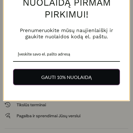
NUOLAIDĄ PIRMAM
PIRKIMUI!
Gaukite išskirtinius pasiūlymus e. paštu
Gaukite naujausius ir akcijų pasiūlymus tiesiai į savo el. paštą -
Prenumeruokite mūsų naujienlaiškį ir
būkite pirmas, sužinojęs apie išskirtinius pasiūlymus!
gaukite nuolaidos kodą el. paštu.
E. paštas
Prenumeruodami sutinkate su mūsų
Privatumo politika
GAUTI 10% NUOLAIDĄ
Profesionali failų patikra įskaičiuota
Platus spaudos gaminių pasirinkimas
Tikslūs terminai
Pagalba ir sprendimai Jūsų verslui