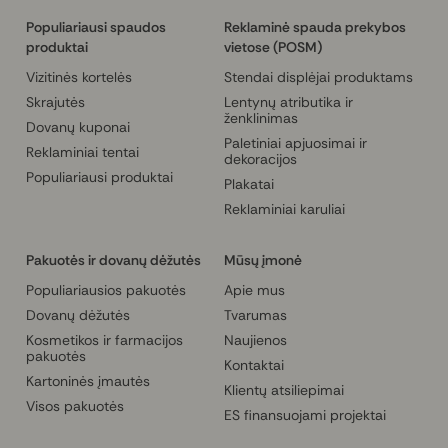
Populiariausi spaudos
Reklaminė spauda prekybos
produktai
vietose (POSM)
Vizitinės kortelės
Stendai displėjai produktams
Skrajutės
Lentynų atributika ir
ženklinimas
Dovanų kuponai
Paletiniai apjuosimai ir
Reklaminiai tentai
dekoracijos
Populiariausi produktai
Plakatai
Reklaminiai karuliai
Pakuotės ir dovanų dėžutės
Mūsų įmonė
Populiariausios pakuotės
Apie mus
Dovanų dėžutės
Tvarumas
Kosmetikos ir farmacijos
Naujienos
pakuotės
Kontaktai
Kartoninės įmautės
Klientų atsiliepimai
Visos pakuotės
ES finansuojami projektai