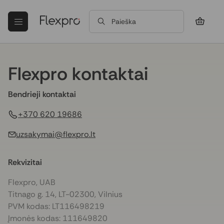
Paieška
Flexpro kontaktai
Bendrieji kontaktai
+370 620 19686
uzsakymai@flexpro.lt
Rekvizitai
Flexpro, UAB
Titnago g. 14, LT-02300, Vilnius
PVM kodas
:
LT116498219
Įmonės kodas
:
111649820