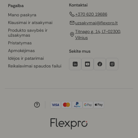
Kontaktai
Pagalba
+370 620 19686
Mano paskyra
Klausimai ir atsakymai
uzsakymai@flexpro.lt
Produkto savybės ir
Titnago g. 14, LT-02300,
užsakymas
Vilnius
Pristatymas
Apmokėjimas
Sekite mus
Idėjos ir patarimai
Reikalavimai spaudos failui