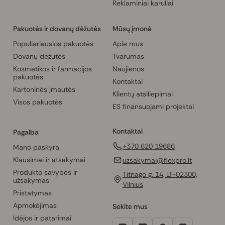
Reklaminiai karuliai
Pakuotės ir dovanų dėžutės
Mūsų įmonė
Populiariausios pakuotės
Apie mus
Dovanų dėžutės
Tvarumas
Kosmetikos ir farmacijos
Naujienos
pakuotės
Kontaktai
Kartoninės įmautės
Klientų atsiliepimai
Visos pakuotės
ES finansuojami projektai
Kontaktai
Pagalba
+370 620 19686
Mano paskyra
Klausimai ir atsakymai
uzsakymai@flexpro.lt
Produkto savybės ir
Titnago g. 14, LT-02300,
užsakymas
Vilnius
Pristatymas
Apmokėjimas
Sekite mus
Idėjos ir patarimai