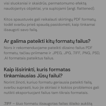
visi sluoksniai ir skaidrūs, permatomumo efektą
naudojantys objektai, yra suplojami (angl. flattened).
Kitos spaustuvės gali reikalauti skirtingų PDF formatų,
todėl svarbu prieš spaudą pasidomėti, kaip tinkamai
išsaugoti savo failą.
Ar galima pateikti kitų formatų failus?
Nors ir rekomenduojame pateikti dizaino failus PDF
formatu, tačiau priimame ir .JPEG, .JPG, .TIFF, .PNG, .PSD,
.AI formatais pateiktus failus.
Kaip išsirinkti, kuris formatas
tinkamiausias Jūsų failui?
Norint žinoti, kuriuo formatu geriausia pateikti failą,
svarbu suprasti, kuo jie skiriasi ir kokios problemos gali
nutikti eksportuojant failus tam tikrais formatais.
.TIFF
– šiuo formatu išsaugotas failas išlaiko aukštą