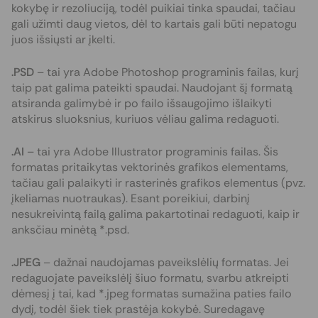
kokybę ir rezoliuciją, todėl puikiai tinka spaudai, tačiau
gali užimti daug vietos, dėl to kartais gali būti nepatogu
juos išsiųsti ar įkelti.
.PSD
– tai yra Adobe Photoshop programinis failas, kurį
taip pat galima pateikti spaudai. Naudojant šį formatą
atsiranda galimybė ir po failo išsaugojimo išlaikyti
atskirus sluoksnius, kuriuos vėliau galima redaguoti.
.AI
– tai yra Adobe Illustrator programinis failas. Šis
formatas pritaikytas vektorinės grafikos elementams,
tačiau gali palaikyti ir rasterinės grafikos elementus (pvz.
įkeliamas nuotraukas). Esant poreikiui, darbinį
nesukreivintą failą galima pakartotinai redaguoti, kaip ir
anksčiau minėtą *.psd.
.JPEG
– dažnai naudojamas paveikslėlių formatas. Jei
redaguojate paveikslėlį šiuo formatu, svarbu atkreipti
dėmesį į tai, kad *.jpeg formatas sumažina paties failo
dydį, todėl šiek tiek prastėja kokybė. Suredagavę