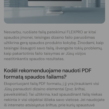
Nesvarbu, ruošiate failą pateikimui FLEXPRO ar kitai
spaudos įmonei, teisingas dizaino failo paruošimas
užtikrina gerą spaudos produkto kokybę. Žinodami, kaip
teisingai išsaugoti savo failą, išvengsite tokių problemų,
kaip pakartotinis failo taisymas ar Jūsų vizijos
neatitinkantis spaudos rezultatas.
Kodėl rekomenduojame naudoti PDF
formatą spaudos failams?
Eksportuojant failą PDF formatu, į jį yra įtraukiami visi
Jūsų panaudoti dizaino elementai (pvz. šriftai,
paveikslėliai). Tai užtikrina, kad spausdinant failą niekas
nekinta ir visi objektai išlieka savo vietose. Jei naudojate
iš interneto atsisiųstus šriftus, prie kurių spaustuvė