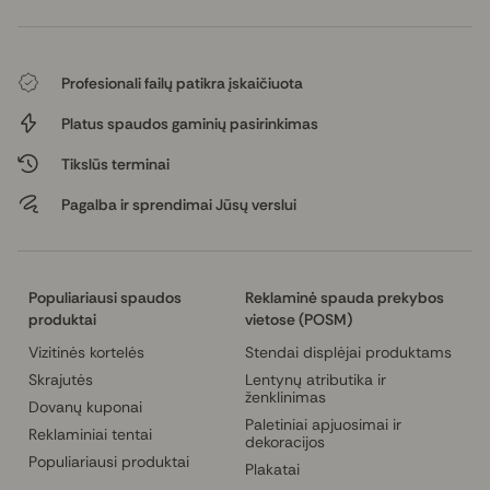
Profesionali failų patikra įskaičiuota
Platus spaudos gaminių pasirinkimas
Tikslūs terminai
Pagalba ir sprendimai Jūsų verslui
Populiariausi spaudos
Reklaminė spauda prekybos
produktai
vietose (POSM)
Vizitinės kortelės
Stendai displėjai produktams
Skrajutės
Lentynų atributika ir
ženklinimas
Dovanų kuponai
Paletiniai apjuosimai ir
Reklaminiai tentai
dekoracijos
Populiariausi produktai
Plakatai