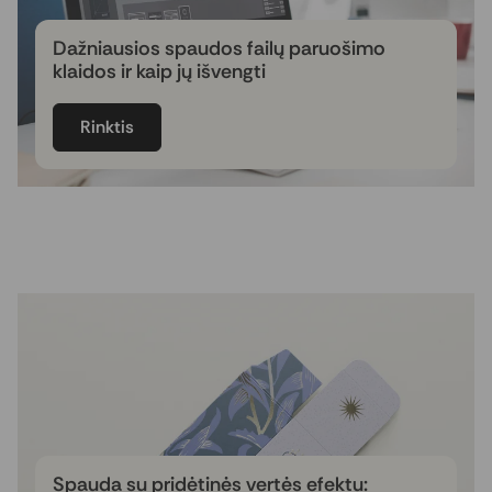
Dažniausios spaudos failų paruošimo
klaidos ir kaip jų išvengti
Ruošiant spaudos failą net ir nedidelės klaidos
gali turėti įtakos galutiniam rezultatui. Šiame
Rinktis
straipsnyje aptariame dažniausiai
pasitaikančias spaudos failų paruošimo klaidas
– netinkamą failo formatą, nepaliktas užlaidas,
per mažą vaizdų rezoliuciją, RGB ir CMYK spalvų
skirtumus bei kitus svarbius aspektus.
Sužinokite, kaip tinkamai paruošti maketą ir
išvengti papildomų taisymų prieš siunčiant jį
spaudai.
Spauda su pridėtinės vertės efektu: