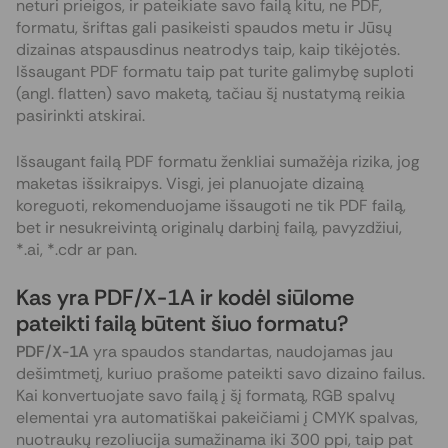
neturi prieigos, ir pateikiate savo failą kitu, ne PDF,
formatu, šriftas gali pasikeisti spaudos metu ir Jūsų
dizainas atspausdinus neatrodys taip, kaip tikėjotės.
Išsaugant PDF formatu taip pat turite galimybę suploti
(angl. flatten) savo maketą, tačiau šį nustatymą reikia
pasirinkti atskirai.
Išsaugant failą PDF formatu ženkliai sumažėja rizika, jog
maketas išsikraipys. Visgi, jei planuojate dizainą
koreguoti, rekomenduojame išsaugoti ne tik PDF failą,
bet ir nesukreivintą originalų darbinį failą, pavyzdžiui,
*.ai, *.cdr ar pan.
Kas yra PDF/X-1A ir kodėl siūlome
pateikti failą būtent šiuo formatu?
PDF/X-1A
yra spaudos standartas, naudojamas jau
dešimtmetį, kuriuo prašome pateikti savo dizaino failus.
Kai konvertuojate savo failą į šį formatą, RGB spalvų
elementai yra automatiškai pakeičiami į CMYK spalvas,
nuotraukų rezoliucija sumažinama iki 300 ppi, taip pat