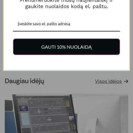
Prenumeruokite mūsų naujienlaiškį ir
programų, tokių kaip Photoshop, Illustrator ar InDesign,
gaukite nuolaidos kodą el. paštu.
bei naudojantis kitomis dizaino programomis ir įrankiais,
įskaitant CorelDraw, Gimp ir Canva. Peržiūrėti bei
koreguoti savo PDF failą taip pat galite naudodamiesi
Adobe Acrobat programa.
GAUTI 10% NUOLAIDĄ
Daugiau idėjų
Visos idėjos