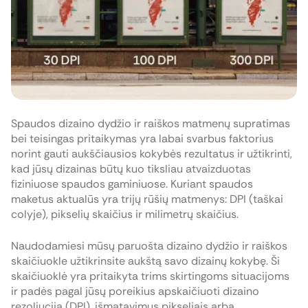
Spaudos dizaino dydžio ir raiškos matmenų supratimas
bei teisingas pritaikymas yra labai svarbus faktorius
norint gauti aukščiausios kokybės rezultatus ir užtikrinti,
kad jūsų dizainas būtų kuo tiksliau atvaizduotas
fiziniuose spaudos gaminiuose. Kuriant spaudos
maketus aktualūs yra trijų rūšių matmenys: DPI (taškai
colyje), pikselių skaičius ir milimetrų skaičius.
Naudodamiesi mūsų paruošta dizaino dydžio ir raiškos
skaičiuokle užtikrinsite aukštą savo dizainų kokybę. Ši
skaičiuoklė yra pritaikyta trims skirtingoms situacijoms
ir padės pagal jūsų poreikius apskaičiuoti dizaino
rezoliuciją (DPI), išmatavimus pikseliais arba