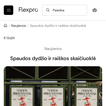
Paieška
/
Naujienos
/
Spaudos dydžio ir raiškos skaičiuoklė
Grįžti
Naujienos
Spaudos dydžio ir raiškos skaičiuoklė