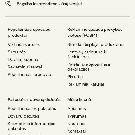
Pagalba ir sprendimai Jūsų verslui
Populiariausi spaudos
Reklaminė spauda prekybos
produktai
vietose (POSM)
Vizitinės kortelės
Stendai displėjai produktams
Skrajutės
Lentynų atributika ir
ženklinimas
Dovanų kuponai
Paletiniai apjuosimai ir
Reklaminiai tentai
dekoracijos
Populiariausi produktai
Plakatai
Reklaminiai karuliai
Pakuotės ir dovanų dėžutės
Mūsų įmonė
Populiariausios pakuotės
Apie mus
Dovanų dėžutės
Tvarumas
Kosmetikos ir farmacijos
Naujienos
pakuotės
Kontaktai