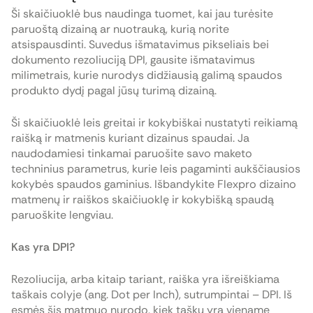
Ši skaičiuoklė bus naudinga tuomet, kai jau turėsite
paruoštą dizainą ar nuotrauką, kurią norite
atsispausdinti. Suvedus išmatavimus pikseliais bei
dokumento rezoliuciją DPI, gausite išmatavimus
milimetrais, kurie nurodys didžiausią galimą spaudos
produkto dydį pagal jūsų turimą dizainą.
Ši skaičiuoklė leis greitai ir kokybiškai nustatyti reikiamą
raišką ir matmenis kuriant dizainus spaudai. Ja
naudodamiesi tinkamai paruošite savo maketo
techninius parametrus, kurie leis pagaminti aukščiausios
kokybės spaudos gaminius. Išbandykite Flexpro dizaino
matmenų ir raiškos skaičiuoklę ir kokybišką spaudą
paruoškite lengviau.
Kas yra DPI?
Rezoliucija, arba kitaip tariant, raiška yra išreiškiama
taškais colyje (ang. Dot per Inch), sutrumpintai – DPI. Iš
esmės šis matmuo nurodo, kiek taškų yra viename