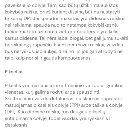
paveikslėlio colyje. Tam, kad būtų užtikrinta aukštos
kokybės raiška, prieš kuriant dizainą būtina nustatyti
tinkamą DPI. Jei spaudos maketas yra didesnės raiškos
nei reikiama, spauda nuo to netampa kokybiškesnė,
tačiau maketo užimama vieta kompiuteryje yra kelis
kartus didesnė. Tai nėra labai blogai, bet gali jums sukelti
bereikalingų rūpesčių. Esant per mažai raiškai, vaizdas
bus neryškus, išplaukęs, dizaino linijos gali atrodyti ne
taip, kaip norisi ir gautis kampuotesnės.
Pikseliai
Pikselis yra mažiausias skaitmeninio vaizdo ar grafikos
vienetas, kurį galima rodyti arba spausdinti.
Skaitmeninio vaizdo detalumas ir aiškumas paprastai
matuojamas pikseliais colyje (PPI) arba taškais colyje
(DPI). Kuo didesnė raiška, tuo daugiau pikselių
sutalpinama colyje, todėl vaizdas yra ryškesnis ir
detalesnis.