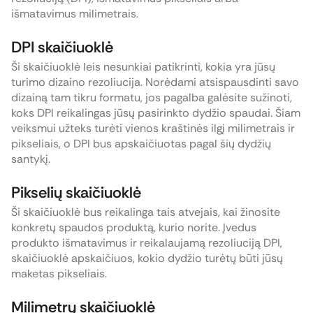
išmatavimus milimetrais.
DPI skaičiuoklė
Ši skaičiuoklė leis nesunkiai patikrinti, kokia yra jūsų
turimo dizaino rezoliucija. Norėdami atsispausdinti savo
dizainą tam tikru formatu, jos pagalba galėsite sužinoti,
koks DPI reikalingas jūsų pasirinkto dydžio spaudai. Šiam
veiksmui užteks turėti vienos kraštinės ilgį milimetrais ir
pikseliais, o DPI bus apskaičiuotas pagal šių dydžių
santykį.
Pikselių skaičiuoklė
Ši skaičiuoklė bus reikalinga tais atvejais, kai žinosite
konkretų spaudos produktą, kurio norite. Įvedus
produkto išmatavimus ir reikalaujamą rezoliuciją DPI,
skaičiuoklė apskaičiuos, kokio dydžio turėtų būti jūsų
maketas pikseliais.
Milimetrų skaičiuoklė