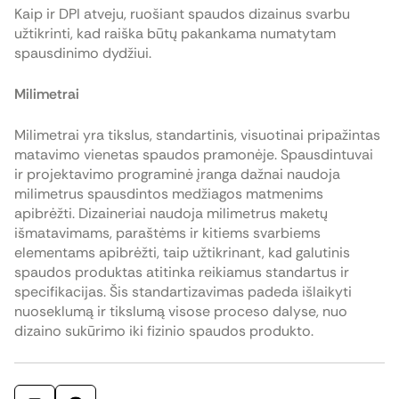
Kaip ir DPI atveju, ruošiant spaudos dizainus svarbu
užtikrinti, kad raiška būtų pakankama numatytam
spausdinimo dydžiui.
Milimetrai
Milimetrai yra tikslus, standartinis, visuotinai pripažintas
matavimo vienetas spaudos pramonėje. Spausdintuvai
ir projektavimo programinė įranga dažnai naudoja
milimetrus spausdintos medžiagos matmenims
apibrėžti. Dizaineriai naudoja milimetrus maketų
išmatavimams, paraštėms ir kitiems svarbiems
elementams apibrėžti, taip užtikrinant, kad galutinis
spaudos produktas atitinka reikiamus standartus ir
specifikacijas. Šis standartizavimas padeda išlaikyti
nuoseklumą ir tikslumą visose proceso dalyse, nuo
dizaino sukūrimo iki fizinio spaudos produkto.