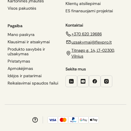
Kartoninės įmautės
Klientų atsiliepimai
Visos pakuotės
ES finansuojami projektai
Kontaktai
Pagalba
+370 620 19686
Mano paskyra
Klausimai ir atsakymai
uzsakymai@flexpro.lt
Produkto savybės ir
Titnago g. 14, LT-02300,
užsakymas
Vilnius
Pristatymas
Apmokėjimas
Sekite mus
Idėjos ir patarimai
Reikalavimai spaudos failui