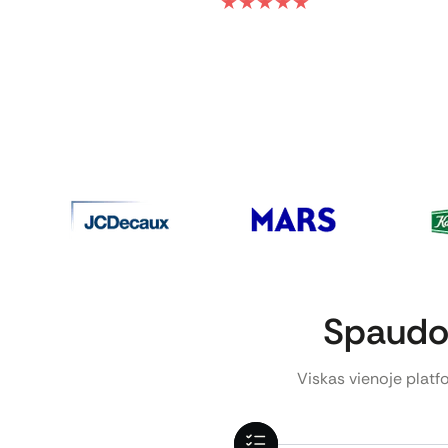
★
★
★
★
★
Spaudos
Viskas vienoje platfo