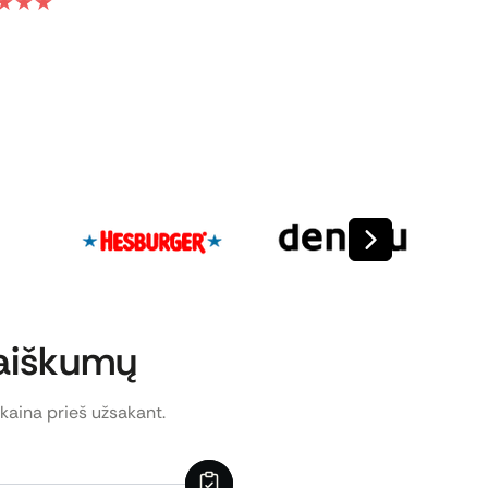
★
★
★
★
★
★
★
★
eaiškumų
 kaina prieš užsakant.