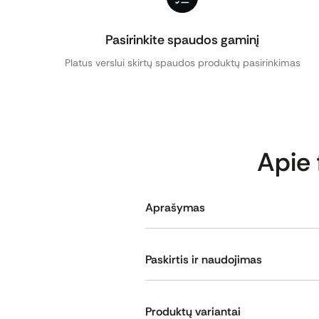
Pasirinkite spaudos gaminį
Platus verslui skirtų spaudos produktų pasirinkimas
Apie
Aprašymas
Firminiai aplankai dokumentams 
įmonės identiteto stiprinimui bei
Paskirtis ir naudojimas
Šie aplankai dažnai naudojami ve
Firminiai aplankai dokumentams 
procesuose, kai svarbu sukurti sol
sektoriui, reklamos agentūroms ir
Produktų variantai