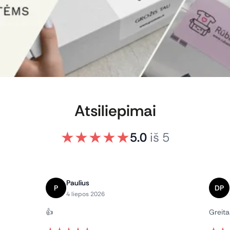
Atsiliepimai
★
★
★
★
★
5.0
iš
5
Paulius
P
DP
4 liepos 2026
👍
Greita