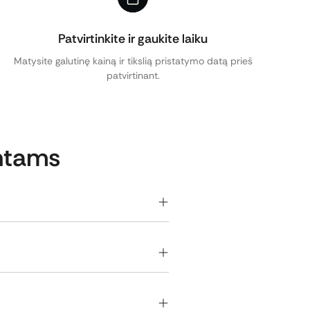
Patvirtinkite ir gaukite laiku
Matysite galutinę kainą ir tikslią pristatymo datą prieš
patvirtinant.
ntams
viam dokumentų pateikimui,
 ar klientų aptarnavimo
mojo turto agentūroms, finansų
tus klientams ar partneriams.