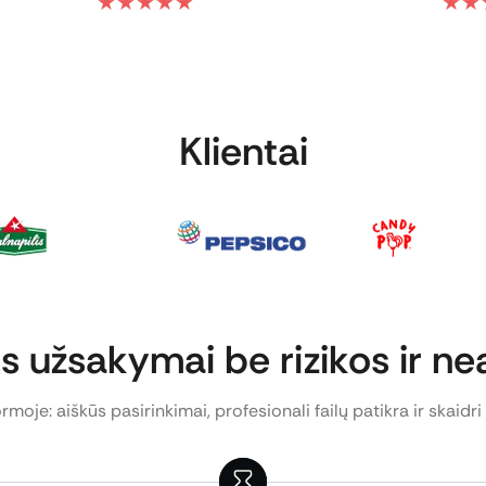
★
★
★
★
★
★
★
Klientai
 užsakymai be rizikos ir n
rmoje: aiškūs pasirinkimai, profesionali failų patikra ir skaidri