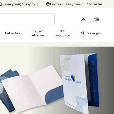
uzsakymai@flexpro.lt
Pirmas užsakymas?
Kontaktai
Lauko
Kiti
Pakuotės
Paslaugos
reklama
produktai
(OOH)