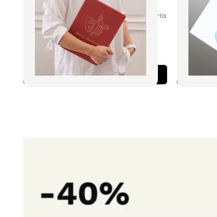
dokumentams
dokument
Tvarkingas būdas pateikti pasiūlymus, sutartis
Pristatykite 
ar pristatymus. Sustiprina įmonės įvaizdį ir
personalizuot
palieka profesionalų įspūdį.
Profesionali f
50 vnt. be 
Rinktis