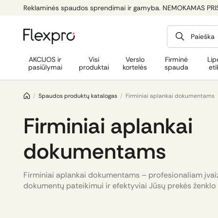
Reklaminės spaudos sprendimai ir gamyba. NEMOKAMAS PRI
Paieška
AKCIJOS ir
Visi
Verslo
Firminė
Lip
pasiūlymai
produktai
kortelės
spauda
eti
/
Spaudos produktų katalogas
/
Firminiai aplankai dokumentams
Firminiai aplankai
dokumentams
Firminiai aplankai dokumentams – profesionaliam įvaiz
dokumentų pateikimui ir efektyviai Jūsų prekės ženklo 