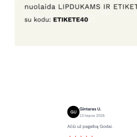
Gintaras U.
GU
13 liepos 2026
Ačiū už pagalbą Godai.