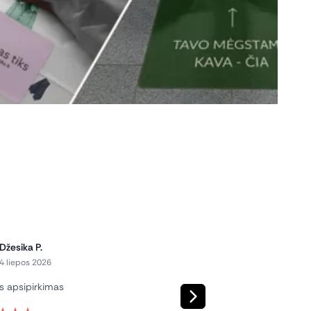
Džesika P.
Austėja R.
AR
4 liepos 2026
1 liepos 2026
s apsipirkimas
Viskas puiku! Greitai, skland
kokybiškai. Rekomenduoju.