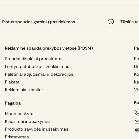
nių aplankų spausdinimas ir logistika užtikrina, kad spaudos pr
Platus spaudos gaminių pasirinkimas
Tikslūs t
imui.
Reklaminė spauda prekybos vietose (POSM)
Pa
Stendai displėjai produktams
Po
Lentynų atributika ir ženklinimas
Do
Paletiniai apjuosimai ir dekoracijos
Ko
Plakatai
Ka
Reklaminiai karuliai
Vi
Ko
Pagalba
Mano paskyra
Klausimai ir atsakymai
Produkto savybės ir užsakymas
Pristatymas