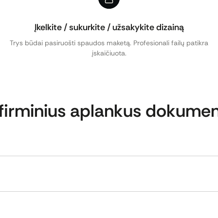
Įkelkite / sukurkite / užsakykite dizainą
Trys būdai pasiruošti spaudos maketą. Profesionali failų patikra
įskaičiuota.
 firminius aplankus dokume
– tai profesionalus spaudos produktas, skirtas reprezentaty
 tvarkingam informacijos organizavimui.
rslo susitikimuose, konferencijose, prezentacijose, parodose
skirti įmonėms, organizacijoms, mokymo įstaigoms, nekilnoja
idų ir patikimą pirmąjį įspūdį.
 visiems verslams, kurie nori profesionaliai pateikti dokumen