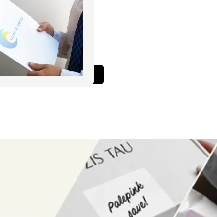
ams
dokumentus stilingai su
ais firminiais A4 aplankais.
ailų patikra įskaičiuota.
PVM nuo
€ 95,50
Rinktis