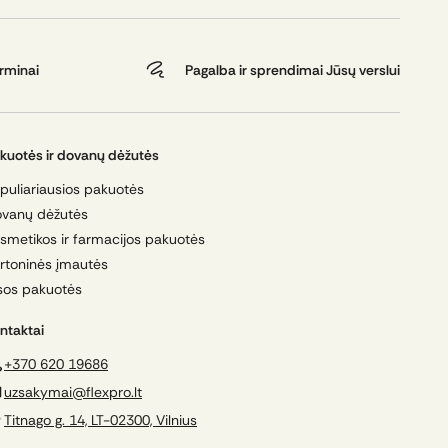
odukcija būtų pristatyta saugiai,
erminai
Pagalba ir sprendimai Jūsų verslui
kuotės ir dovanų dėžutės
puliariausios pakuotės
vanų dėžutės
smetikos ir farmacijos pakuotės
rtoninės įmautės
sos pakuotės
ntaktai
+370 620 19686
uzsakymai@flexpro.lt
Titnago g. 14, LT-02300, Vilnius