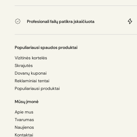
dideliems užsakymams.
Profesionaliai organizuotas firmi
Profesionali failų patikra įskaičiuota
laiku ir tinkamai paruošta naudoj
Populiariausi spaudos produktai
Vizitinės kortelės
Skrajutės
Dovanų kuponai
Reklaminiai tentai
Populiariausi produktai
Mūsų įmonė
Apie mus
Tvarumas
Naujienos
Kontaktai