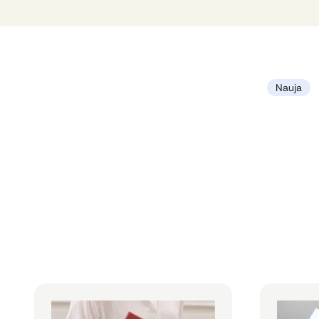
Nauja
Individualūs firminiai aplankai
Standartini