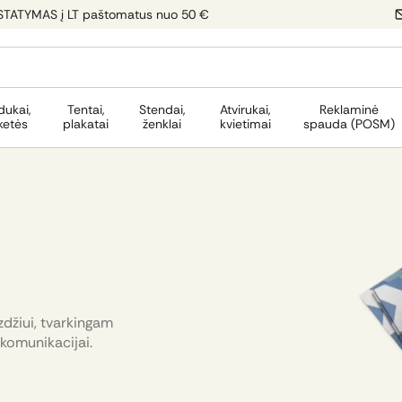
STATYMAS į LT paštomatus nuo 50 €
dukai,
Tentai,
Stendai,
Atvirukai,
Reklaminė
ketės
plakatai
ženklai
kvietimai
spauda (POSM)
džiui, tvarkingam
komunikacijai.