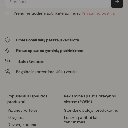
E. paštas
Prenumeruodami sutinkate su mūsų
Privatumo politika
Profesionali failų patikra įskaičiuota
Platus spaudos gaminių pasirinkimas
Tikslūs terminai
Pagalba ir sprendimai Jūsų verslui
Populiariausi spaudos
Reklaminė spauda prekybos
produktai
vietose (POSM)
Vizitinės kortelės
Stendai displėjai produktams
Skrajutės
Lentynų atributika ir
ženklinimas
Dovanų kuponai