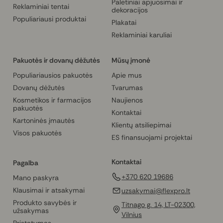
Paletiniai apjuosimai ir
Reklaminiai tentai
dekoracijos
Populiariausi produktai
Plakatai
Reklaminiai karuliai
Pakuotės ir dovanų dėžutės
Mūsų įmonė
Populiariausios pakuotės
Apie mus
Dovanų dėžutės
Tvarumas
Kosmetikos ir farmacijos
Naujienos
pakuotės
Kontaktai
Kartoninės įmautės
Klientų atsiliepimai
Visos pakuotės
ES finansuojami projektai
Kontaktai
Pagalba
+370 620 19686
Mano paskyra
Klausimai ir atsakymai
uzsakymai@flexpro.lt
Produkto savybės ir
Titnago g. 14, LT-02300,
užsakymas
Vilnius