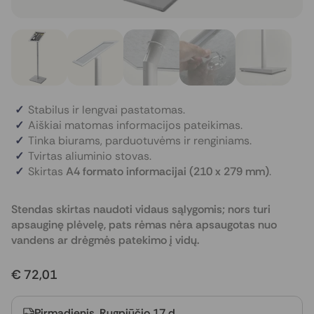
Stabilus ir lengvai pastatomas.
Aiškiai matomas informacijos pateikimas.
Tinka biurams, parduotuvėms ir renginiams.
Tvirtas aliuminio stovas.
Skirtas
A4 formato informacijai (210 x 279 mm)
.
Stendas skirtas naudoti vidaus sąlygomis; nors turi
apsauginę plėvelę, pats rėmas nėra apsaugotas nuo
vandens ar drėgmės patekimo į vidų.
€ 72,01
Pirmadienis, Rugpjūčio 17 d.