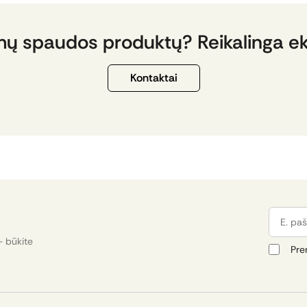
mų spaudos produktų? Reikalinga e
Kontaktai
E. pašta
- būkite
Pre