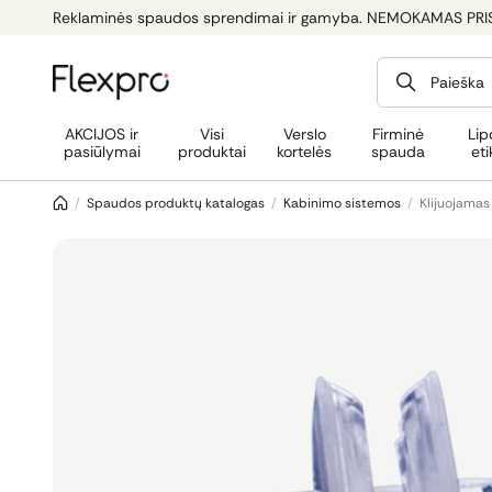
Reklaminės spaudos sprendimai ir gamyba. NEMOKAMAS PRI
Paieška
AKCIJOS ir
Visi
Verslo
Firminė
Lip
pasiūlymai
produktai
kortelės
spauda
eti
/
Spaudos produktų katalogas
/
Kabinimo sistemos
/
Klijuojamas 