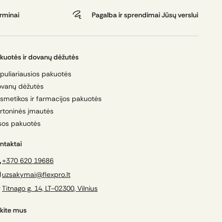
erminai
Pagalba ir sprendimai Jūsų verslui
kuotės ir dovanų dėžutės
puliariausios pakuotės
vanų dėžutės
smetikos ir farmacijos pakuotės
rtoninės įmautės
sos pakuotės
ntaktai
+370 620 19686
uzsakymai@flexpro.lt
Titnago g. 14, LT-02300, Vilnius
kite mus