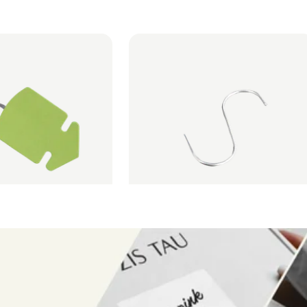
stelė karuliui
S formos kabliukas
Metalinis S formos kablys, skirtas plakat
kabinimui.
9
1 vnt. nuo
€ 0,13
Rinktis
Rinktis