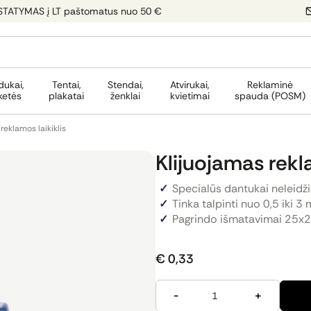
STATYMAS į LT paštomatus nuo 50 €
dukai,
Tentai,
Stendai,
Atvirukai,
Reklaminė
ketės
plakatai
ženklai
kvietimai
spauda (POSM)
reklamos laikiklis
Klijuojamas rekla
Specialūs dantukai neleidži
Tinka talpinti nuo 0,5 iki 
Pagrindo išmatavimai 25
€ 0,33
-
+