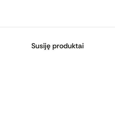
toplasto lipnia juosta.
tynų, stelažų, reklaminių stendų).
Susiję produktai
džiagą.
inutėms.
ome naudoti 2 vnt. laikiklių.