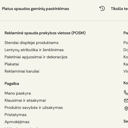
Platus spaudos gaminių pasirinkimas
Tikslūs t
Reklaminė spauda prekybos vietose (POSM)
Pa
Stendai displėjai produktams
Po
Lentynų atributika ir ženklinimas
Do
Paletiniai apjuosimai ir dekoracijos
Ko
Plakatai
Ka
Reklaminiai karuliai
Vi
Ko
Pagalba
Mano paskyra
Klausimai ir atsakymai
Produkto savybės ir užsakymas
Pristatymas
Se
Apmokėjimas