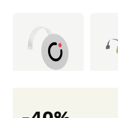
Svyruojanti juostelė karuliui
Svyruojanti juo
(plastikinė, skaidri)
(aliuminė)
1 vnt. nuo
€ 0,07
1 vnt. nuo
€ 0,0
Rinktis