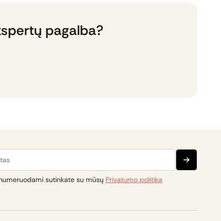
kspertų pagalba?
s
numeruodami sutinkate su mūsų
Privatumo politika