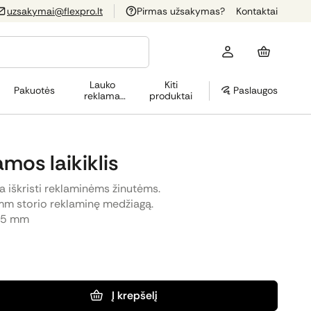
uzsakymai@flexpro.lt
Pirmas užsakymas?
Kontaktai
Lauko
Kiti
Pakuotės
Paslaugos
reklama
produktai
(OOH)
mos laikiklis
a iškristi reklaminėms žinutėms.
3 mm storio reklaminę medžiagą.
x25 mm
Į krepšelį