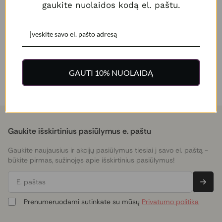
gaukite nuolaidos kodą el. paštu.
Neradote reikiamų spaudos produktų?
Reikalinga ekspertų pagalba?
Kontaktai
GAUTI 10% NUOLAIDĄ
Gaukite išskirtinius pasiūlymus e. paštu
Gaukite naujausius ir akcijų pasiūlymus tiesiai į savo el. paštą -
būkite pirmas, sužinojęs apie išskirtinius pasiūlymus!
E. paštas
Prenumeruodami sutinkate su mūsų
Privatumo politika