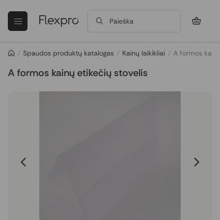
Paieška
/
Spaudos produktų katalogas
/
Kainų laikikliai
/
A formos kainų 
A formos kainų etikečių stovelis