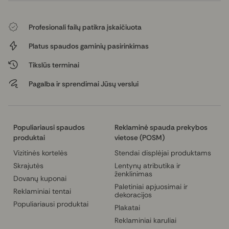
Profesionali failų patikra įskaičiuota
Platus spaudos gaminių pasirinkimas
Tikslūs terminai
Pagalba ir sprendimai Jūsų verslui
Populiariausi spaudos
Reklaminė spauda prekybos
produktai
vietose (POSM)
Vizitinės kortelės
Stendai displėjai produktams
Skrajutės
Lentynų atributika ir
ženklinimas
Dovanų kuponai
Paletiniai apjuosimai ir
Reklaminiai tentai
dekoracijos
Populiariausi produktai
Plakatai
Reklaminiai karuliai