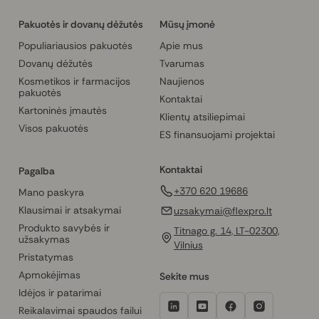
Pakuotės ir dovanų dėžutės
Mūsų įmonė
Populiariausios pakuotės
Apie mus
Dovanų dėžutės
Tvarumas
Kosmetikos ir farmacijos
Naujienos
pakuotės
Kontaktai
Kartoninės įmautės
Klientų atsiliepimai
Visos pakuotės
ES finansuojami projektai
Kontaktai
Pagalba
+370 620 19686
Mano paskyra
Klausimai ir atsakymai
uzsakymai@flexpro.lt
Produkto savybės ir
Titnago g. 14, LT-02300,
užsakymas
Vilnius
Pristatymas
Apmokėjimas
Sekite mus
Idėjos ir patarimai
Reikalavimai spaudos failui