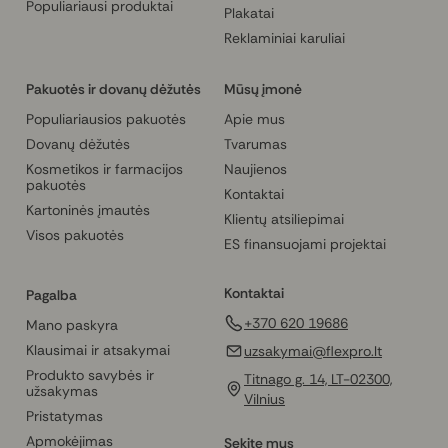
Populiariausi produktai
Plakatai
Reklaminiai karuliai
Pakuotės ir dovanų dėžutės
Mūsų įmonė
Populiariausios pakuotės
Apie mus
Dovanų dėžutės
Tvarumas
Kosmetikos ir farmacijos
Naujienos
pakuotės
Kontaktai
Kartoninės įmautės
Klientų atsiliepimai
Visos pakuotės
ES finansuojami projektai
Kontaktai
Pagalba
+370 620 19686
Mano paskyra
Klausimai ir atsakymai
uzsakymai@flexpro.lt
Produkto savybės ir
Titnago g. 14, LT-02300,
užsakymas
Vilnius
Pristatymas
Apmokėjimas
Sekite mus