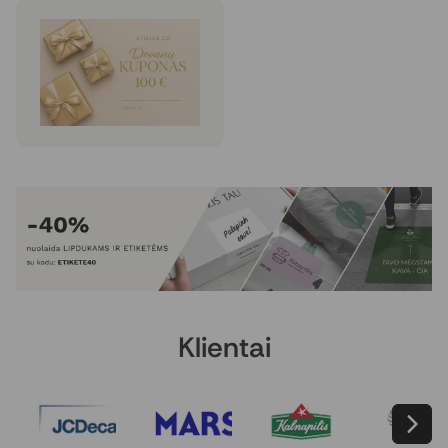
estetišką ir reprezentatyvų dovanos pateikimą.
Dovanų kuponai
50 vnt. be PVM nuo
€ 22,80
Rinktis
Klientai