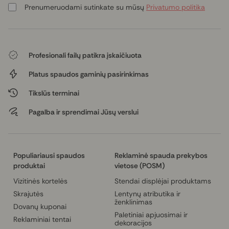
Prenumeruodami sutinkate su mūsų
Privatumo politika
Profesionali failų patikra įskaičiuota
Platus spaudos gaminių pasirinkimas
Tikslūs terminai
Pagalba ir sprendimai Jūsų verslui
Populiariausi spaudos
Reklaminė spauda prekybos
produktai
vietose (POSM)
Vizitinės kortelės
Stendai displėjai produktams
Skrajutės
Lentynų atributika ir
ženklinimas
Dovanų kuponai
Paletiniai apjuosimai ir
Reklaminiai tentai
dekoracijos