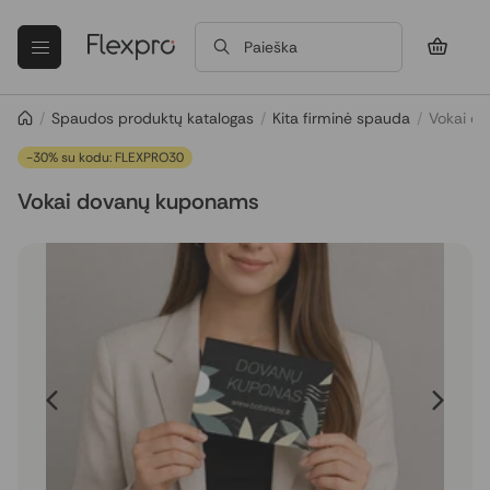
Paieška
/
Spaudos produktų katalogas
/
Kita firminė spauda
/
Vokai d
-30% su kodu: FLEXPRO30
Vokai dovanų kuponams