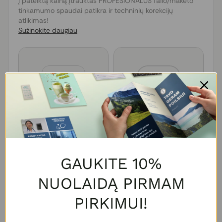
Į pateiktą kainą įtrauktas PROFESIONALUS failo/maketo
tinkamumo spaudai patikra ir techninių korekcijų
atlikimas!
Sužinokite daugiau
Įkelti / Kurti maketą
Maketavimas (€ 40,00)
GAUKITE 10%
NUOLAIDĄ PIRMAM
PIRKIMUI!
Apie produktą
Vokai dovanų kuponams padeda sukurti gražų ir