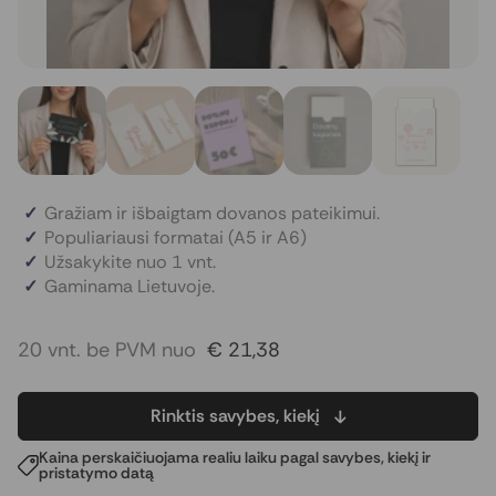
Gražiam ir išbaigtam dovanos pateikimui.
Populiariausi formatai (A5 ir A6)
Užsakykite nuo 1 vnt.
Gaminama Lietuvoje.
20 vnt. be PVM nuo
€ 21,38
Rinktis savybes, kiekį
Kaina perskaičiuojama realiu laiku pagal savybes, kiekį ir
pristatymo datą