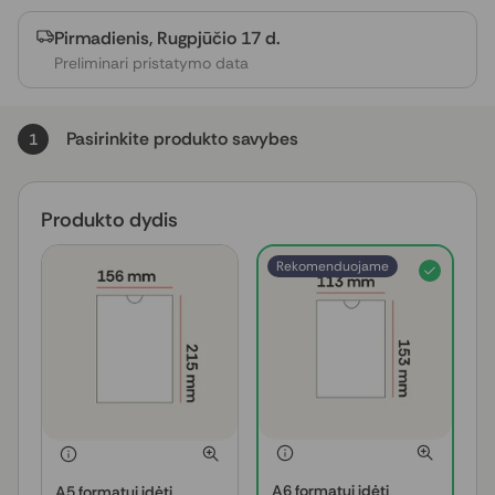
Pirmadienis, Rugpjūčio 17 d.
Preliminari pristatymo data
Pasirinkite produkto savybes
1
Produkto dydis
Rekomenduojame
A6 formatui įdėti
A5 formatui įdėti