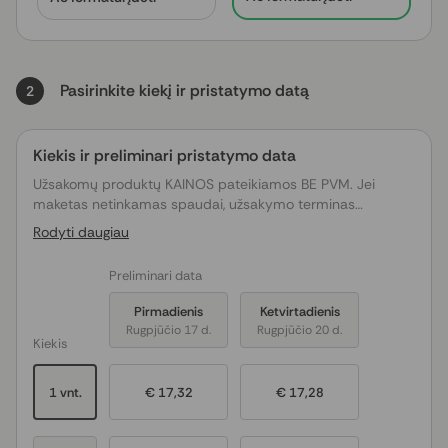
Pasirinkite kiekį ir pristatymo datą
2
Kiekis ir preliminari pristatymo data
Užsakomų produktų KAINOS pateikiamos BE PVM. Jei
maketas netinkamas spaudai, užsakymo terminas
pratęsiamas tiek dienų, kiek truks maketo
Rodyti daugiau
derinimas/koregavimas.
Preliminari data
Pirmadienis
Ketvirtadienis
Rugpjūčio 17 d.
Rugpjūčio 20 d.
Kiekis
1 vnt.
€ 17,32
€ 17,28