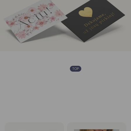
TOP
Prabangios padėkos kortelės
Standartinės padėkos kortelės