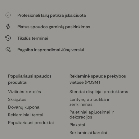
Profesionali failų patikra įskaičiuota
Platus spaudos gaminių pasirinkimas
Tikslūs terminai
Pagalba ir sprendimai Jūsų verslui
Populiariausi spaudos
Reklaminė spauda prekybos
produktai
vietose (POSM)
Vizitinės kortelės
Stendai displėjai produktams
Skrajutės
Lentynų atributika ir
ženklinimas
Dovanų kuponai
Paletiniai apjuosimai ir
Reklaminiai tentai
dekoracijos
Populiariausi produktai
Plakatai
Reklaminiai karuliai