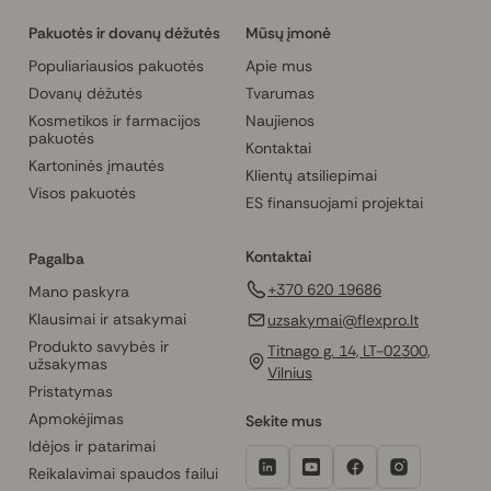
Pakuotės ir dovanų dėžutės
Mūsų įmonė
Populiariausios pakuotės
Apie mus
Dovanų dėžutės
Tvarumas
Kosmetikos ir farmacijos
Naujienos
pakuotės
Kontaktai
Kartoninės įmautės
Klientų atsiliepimai
Visos pakuotės
ES finansuojami projektai
Kontaktai
Pagalba
+370 620 19686
Mano paskyra
Klausimai ir atsakymai
uzsakymai@flexpro.lt
Produkto savybės ir
Titnago g. 14, LT-02300,
užsakymas
Vilnius
Pristatymas
Apmokėjimas
Sekite mus
Idėjos ir patarimai
Reikalavimai spaudos failui