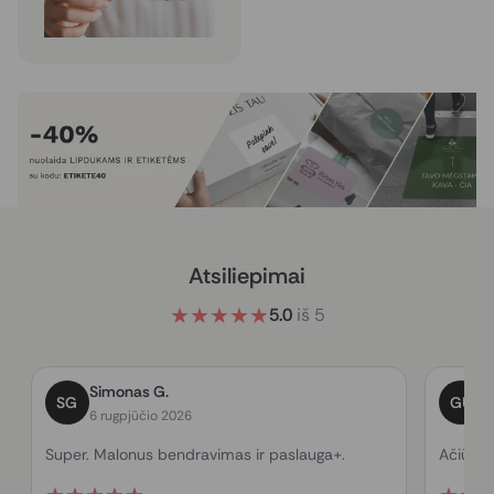
Atsiliepimai
★
★
★
★
★
5.0
iš
5
Simonas G.
G
SG
GU
6 rugpjūčio 2026
1
Super. Malonus bendravimas ir paslauga+.
Ačiū už