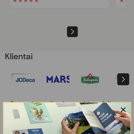
★
★
★
★
★
★
★
Klientai
Spaudos užsakymai be rizikos
ir neaiškumų
Viskas vienoje platformoje: aiškūs pasirinkimai,
profesionali failų patikra ir skaidri kaina prieš užsakant.