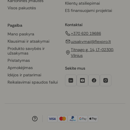
Kartoninės įmautės
Klientų atsiliepimai
detales ir spalvų niuansus. Spauda gali būti
Visos pakuotės
ES finansuojami projektai
atliekama tiek ant popieriaus, tiek ant kitų
paviršių, pvz., drobės ar PVC.
Specialūs efektai. Priklausomai nuo poreikių,
Kontaktai
Pagalba
galima naudoti specialius efektus, tokius kaip
+370 620 19686
Mano paskyra
blizgus lakavimas, kuris suteikia paviršiui
Klausimai ir atsakymai
uzsakymai@flexpro.lt
spindesio, arba matinis paviršius, suteikiantis
Produkto savybės ir
Titnago g. 14, LT-02300,
prabangos ir elegancijos pojūtį.
užsakymas
Vilnius
Pristatymas
Dėl personalizacijos galimybių ir aukštos kokybės
Apmokėjimas
Sekite mus
spaudos technologijų, fotoplakatai gali būti
Idėjos ir patarimai
pritaikyti pagal individualius poreikius, padedant
Reikalavimai spaudos failui
sukurti norimą poveikį.