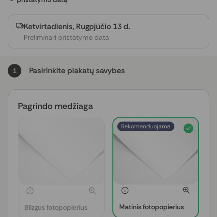
Ketvirtadienis, Rugpjūčio 13 d.
Preliminari pristatymo data
Pasirinkite plakatų savybes
1
Pagrindo medžiaga
Rekomenduojame
Matinis fotopopierius
Blizgus fotopopierius