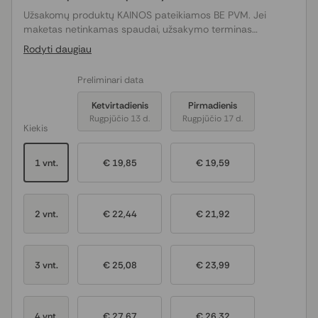
Užsakomų produktų KAINOS pateikiamos BE PVM. Jei
maketas netinkamas spaudai, užsakymo terminas
pratęsiamas tiek dienų, kiek truks maketo
Rodyti daugiau
derinimas/koregavimas.
Preliminari data
Ketvirtadienis
Pirmadienis
Rugpjūčio 13 d.
Rugpjūčio 17 d.
Kiekis
1 vnt.
€ 19,85
€ 19,59
2 vnt.
€ 22,44
€ 21,92
3 vnt.
€ 25,08
€ 23,99
4 vnt.
€ 27,67
€ 26,32