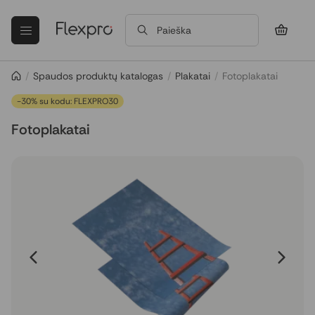
Paieška
/
Spaudos produktų katalogas
/
Plakatai
/
Fotoplakatai
-30% su kodu: FLEXPRO30
Fotoplakatai