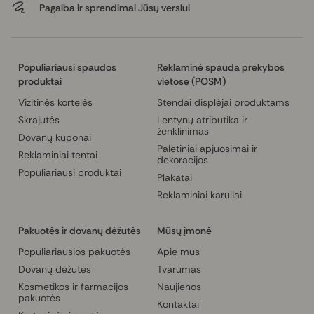
Pagalba ir sprendimai Jūsų verslui
Ilgaamžiškumas ir atsparumas
:
Ilgaamžiškumas. Aukštos kokybės spauda ir
Populiariausi spaudos
Reklaminė spauda prekybos
medžiagos užtikrina, kad fotoplakatas išliks
produktai
vietose (POSM)
ryškus ir patvarus daugelį metų. Naudojami dažai
Vizitinės kortelės
Stendai displėjai produktams
atsparūs šviesai, todėl plakatas nebluks net esant
nuolatiniam apšvietimui ar saulės spinduliams.
Skrajutės
Lentynų atributika ir
ženklinimas
Apsauga. Plakatai gali būti papildomai
Dovanų kuponai
Paletiniai apjuosimai ir
padengiami apsauginiu sluoksniu, kuris apsaugo
Reklaminiai tentai
dekoracijos
nuo įbrėžimų, dulkių ar drėgmės. Tai ypač svarbu
Populiariausi produktai
Plakatai
plakatams, naudojamiems lauke arba intensyviai
Reklaminiai karuliai
naudojamose komercinėse erdvėse.
Pakuotės ir dovanų dėžutės
Mūsų įmonė
Spaudos kokybė ir technologija
:
Populiariausios pakuotės
Apie mus
Spaudos kokybė. Fotoplakatai spausdinami
Dovanų dėžutės
Tvarumas
naudojant pažangias skaitmeninės spaudos
Kosmetikos ir farmacijos
Naujienos
technologijas, kurios užtikrina aukštą raišką ir
pakuotės
Kontaktai
tikslumą. Tai leidžia atkurti net smulkiausias