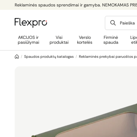
Reklaminės spaudos sprendimai ir gamyba. NEMOKAMAS PRI
Paieška
AKCIJOS ir
Visi
Verslo
Firminė
Lip
pasiūlymai
produktai
kortelės
spauda
eti
/
Spaudos produktų katalogas
/
Reklaminės prekybai paruoštos 