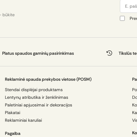
E. pašta
- būkite
Pre
Platus spaudos gaminių pasirinkimas
Tikslūs t
Reklaminė spauda prekybos vietose (POSM)
Pa
Stendai displėjai produktams
Po
Lentynų atributika ir ženklinimas
Do
Paletiniai apjuosimai ir dekoracijos
Ko
Plakatai
Ka
Reklaminiai karuliai
Vi
Ko
Pagalba