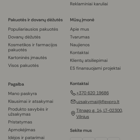
Reklaminiai karuliai
Pakuotės ir dovanų dėžutės
Mūsų įmonė
Populiariausios pakuotės
Apie mus
Dovanų dėžutės
Tvarumas
Kosmetikos ir farmacijos
Naujienos
pakuotės
Kontaktai
Kartoninės įmautės
Klientų atsiliepimai
Visos pakuotės
ES finansuojami projektai
Kontaktai
Pagalba
+370 620 19686
Mano paskyra
Klausimai ir atsakymai
uzsakymai@flexpro.lt
Produkto savybės ir
Titnago g. 14, LT-02300,
užsakymas
Vilnius
Pristatymas
Apmokėjimas
Sekite mus
Idėjos ir patarimai