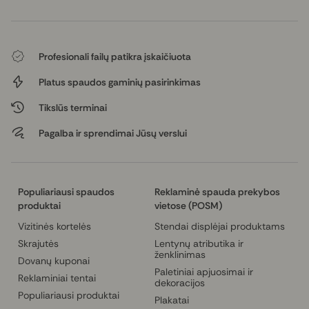
Profesionali failų patikra įskaičiuota
Platus spaudos gaminių pasirinkimas
Tikslūs terminai
Pagalba ir sprendimai Jūsų verslui
Populiariausi spaudos
Reklaminė spauda prekybos
produktai
vietose (POSM)
Vizitinės kortelės
Stendai displėjai produktams
Skrajutės
Lentynų atributika ir
ženklinimas
Dovanų kuponai
Paletiniai apjuosimai ir
Reklaminiai tentai
dekoracijos
Populiariausi produktai
Plakatai