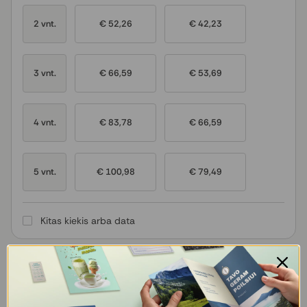
2 vnt.
€ 52,26
€ 42,23
3 vnt.
€ 66,59
€ 53,69
4 vnt.
€ 83,78
€ 66,59
5 vnt.
€ 100,98
€ 79,49
Kitas kiekis arba data
Pasirinkite, kaip pateiksite failą spaudai
3