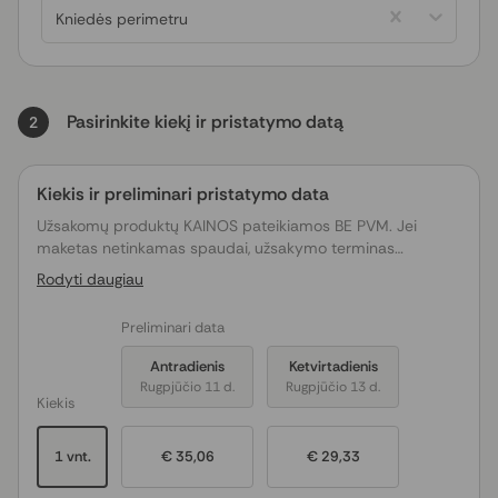
Kniedės perimetru
Pasirinkite kiekį ir pristatymo datą
2
Kiekis ir preliminari pristatymo data
Užsakomų produktų KAINOS pateikiamos BE PVM. Jei
maketas netinkamas spaudai, užsakymo terminas
pratęsiamas tiek dienų, kiek truks maketo
Rodyti daugiau
derinimas/koregavimas.
Preliminari data
Antradienis
Ketvirtadienis
Rugpjūčio 11 d.
Rugpjūčio 13 d.
Kiekis
1 vnt.
€ 35,06
€ 29,33