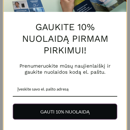
Į pateiktą kainą įtrauktas PROFESIONALUS failo/maketo
tinkamumo spaudai patikra ir techninių korekcijų
atlikimas!
Sužinokite daugiau
GAUKITE 10%
NUOLAIDĄ PIRMAM
PIRKIMUI!
Prenumeruokite mūsų naujienlaiškį ir
gaukite nuolaidos kodą el. paštu.
Įkelti / Kurti maketą
Maketavimas (€ 40,00)
GAUTI 10% NUOLAIDĄ
Apie produktą