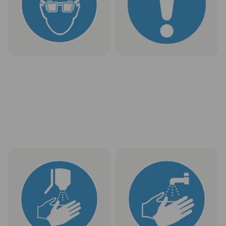
Rinktis
Rinktis
Ženklas „Dezinfekuoti rankas“
Ženklas „Būtina plauti rankas“
1 vnt. be PVM nuo
€ 0,90
1 vnt. be PVM nuo
€ 0,90
Rinktis
Rinktis