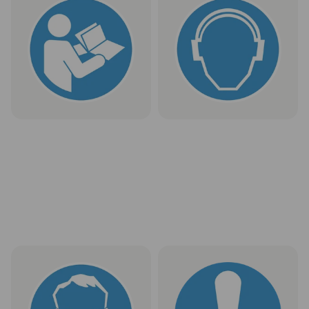
instrukciją“
apsaugos priemones“
1 vnt. be PVM nuo
€ 0,90
1 vnt. be PVM nuo
€ 0,90
Rinktis
Rinktis
Ženklas „Būtina naudoti
Ženklas „Bendras privalomasis
apsauginius akinius“
veiksmas“
1 vnt. be PVM nuo
€ 0,90
1 vnt. be PVM nuo
€ 0,90