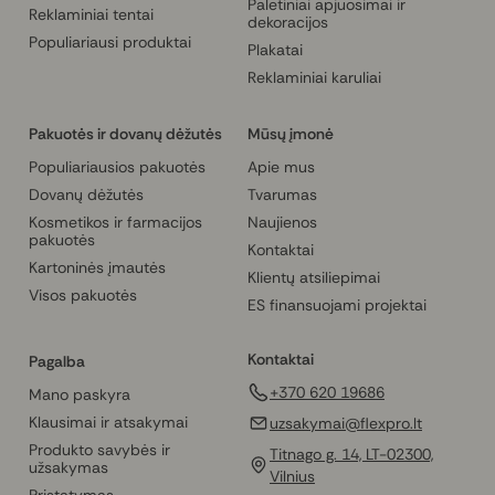
Paletiniai apjuosimai ir
Reklaminiai tentai
dekoracijos
Populiariausi produktai
Plakatai
Reklaminiai karuliai
Pakuotės ir dovanų dėžutės
Mūsų įmonė
Populiariausios pakuotės
Apie mus
Dovanų dėžutės
Tvarumas
Kosmetikos ir farmacijos
Naujienos
pakuotės
Kontaktai
Kartoninės įmautės
Klientų atsiliepimai
Visos pakuotės
ES finansuojami projektai
Kontaktai
Pagalba
+370 620 19686
Mano paskyra
Klausimai ir atsakymai
uzsakymai@flexpro.lt
Produkto savybės ir
Titnago g. 14, LT-02300,
užsakymas
Vilnius