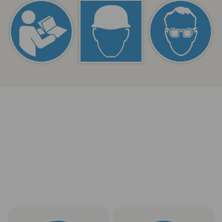
Ženklas „Būtina skaityti
Ženklas „Būtina naudoti klausos