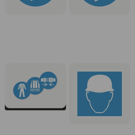
Individualus įpareigojamasis
Ženklas „Būtina dėvėti
ženklas
apsauginį šalmą“
1 vnt. be PVM nuo
€ 0,90
Rinktis
Rinktis