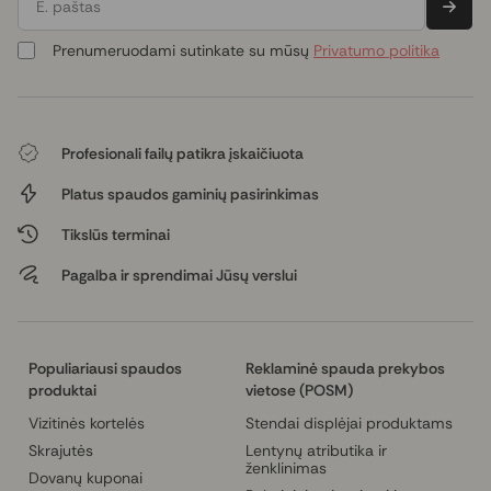
E. paštas
Prenumeruodami sutinkate su mūsų
Privatumo politika
Profesionali failų patikra įskaičiuota
Platus spaudos gaminių pasirinkimas
Tikslūs terminai
Pagalba ir sprendimai Jūsų verslui
Populiariausi spaudos
Reklaminė spauda prekybos
produktai
vietose (POSM)
Vizitinės kortelės
Stendai displėjai produktams
Skrajutės
Lentynų atributika ir
ženklinimas
Dovanų kuponai