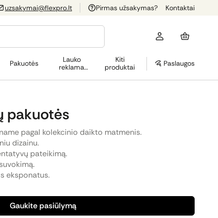
uzsakymai@flexpro.lt
Pirmas užsakymas?
Kontaktai
Lauko
Kiti
Pakuotės
Paslaugos
reklama
produktai
(OOH)
tų pakuotės
name pagal kolekcinio daikto matmenis.
niu dizainu.
entatyvų pateikimą.
 suvokimą.
us eksponatus.
Gaukite pasiūlymą