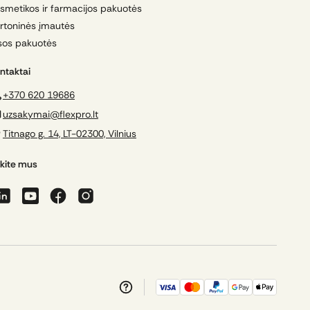
smetikos ir farmacijos pakuotės
rtoninės įmautės
sos pakuotės
ntaktai
+370 620 19686
uzsakymai@flexpro.lt
Titnago g. 14, LT-02300, Vilnius
kite mus