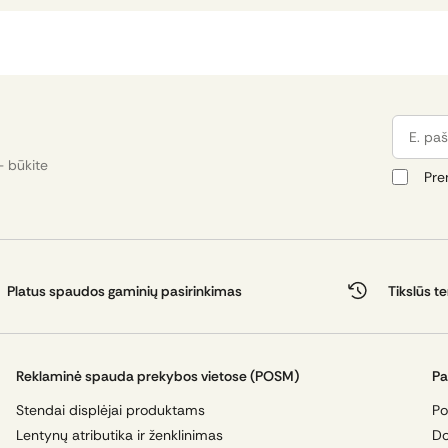
E. pašta
- būkite
Pre
Platus spaudos gaminių pasirinkimas
Tikslūs t
Reklaminė spauda prekybos vietose (POSM)
Pa
Stendai displėjai produktams
Po
Lentynų atributika ir ženklinimas
Do