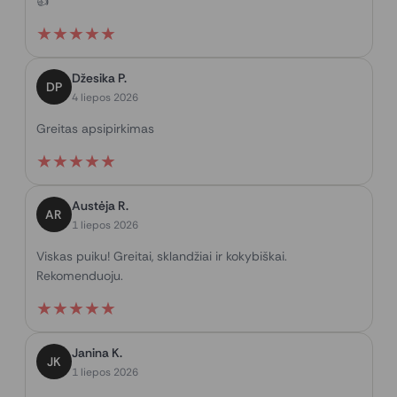
👍
★
★
★
★
★
Džesika P.
DP
4 liepos 2026
Greitas apsipirkimas
★
★
★
★
★
Austėja R.
AR
1 liepos 2026
Viskas puiku! Greitai, sklandžiai ir kokybiškai.
Rekomenduoju.
★
★
★
★
★
Janina K.
JK
1 liepos 2026