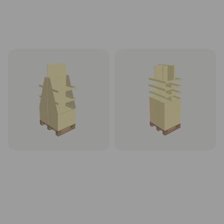
Kartoninis stendas displėjus
Kartoninis stendas displėjus
1/2 paletės, modelis T3-1_2​,
1/2 paletės, modelis T4-1_2​,
80x60 cm
80x60 cm
Rinktis
Rinktis