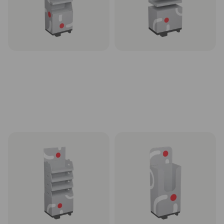
Rinktis
Rinktis
Kartoninis stendas displėjus
Kartoninis stendas displėjus
1/4 paletės, modelis T-5-1_4,
1/4 paletės, modelis T-6-1_4,
60x40 cm
60x40 cm
Rinktis
Rinktis