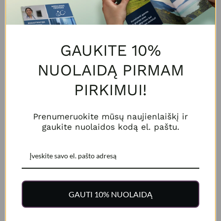
GAUKITE 10%
NUOLAIDĄ PIRMAM
PIRKIMUI!
Prenumeruokite mūsų naujienlaiškį ir
Kartoninis stendas displėjus 1
Kartoninis stendas displėjus 1
gaukite nuolaidos kodą el. paštu.
paletė, modelis T5-1, 120x80
paletė, modelis T6-1, 120x80
cm
cm
Rinktis
Rinktis
GAUTI 10% NUOLAIDĄ