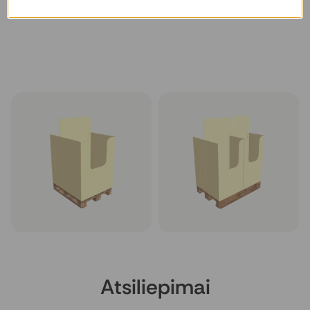
Kartoninis stendas displėjus 1
Kartoninis stendas displėjus 1
paletė, modelis T6-1-2​, 120x80
paletė, modelis T6-1-3​, 120x80
cm
cm
Rinktis
Rinktis
Atsiliepimai