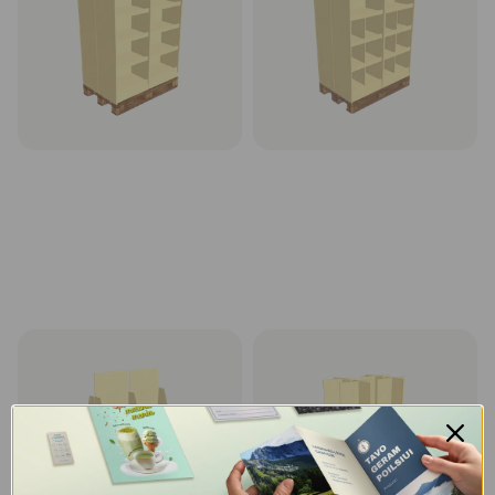
Rinktis
Rinktis
Kartoninis stendas displėjus 1
Kartoninis stendas displėjus 1
paletė, modelis T3-1, 120x80
paletė, modelis T4-1, 120x80
cm
cm
Rinktis
Rinktis