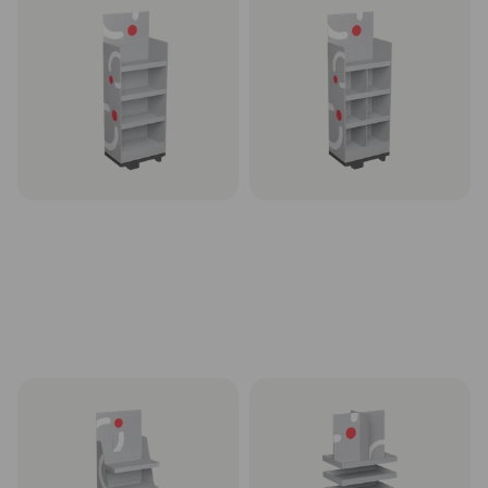
Kartoninis stendas displėjus
Kartoninis stendas displėjus
1/4 paletės, modelis T-1-1_4,
1/4 paletės, modelis T-2-1_4,
60x40 cm
60x40 cm
Rinktis
Rinktis
Kartoninis stendas displėjus
Kartoninis stendas displėjus
1/4 paletės, modelisT-3-1_4,
1/4 paletės, modelis T-4-1_4
60x40 cm
60x40 cm