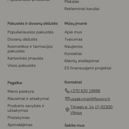
Plakatai
Reklaminiai karuliai
Pakuotės ir dovanų dėžutės
Mūsų įmonė
Populiariausios pakuotės
Apie mus
Dovanų dėžutės
Tvarumas
Kosmetikos ir farmacijos
Naujienos
pakuotės
Kontaktai
Kartoninės įmautės
Klientų atsiliepimai
Visos pakuotės
ES finansuojami projektai
Kontaktai
Pagalba
+370 620 19686
Mano paskyra
Klausimai ir atsakymai
uzsakymai@flexpro.lt
Produkto savybės ir
Titnago g. 14, LT-02300,
užsakymas
Vilnius
Pristatymas
Apmokėjimas
Sekite mus