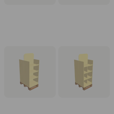
Kartoninis stendas displėjus
Kartoninis stendas displėjus
1/2 paletės, modelis T1-1_2,
1/2 paletės, modelis T2-1_2,
80x60 cm
80x60 cm
Rinktis
Rinktis