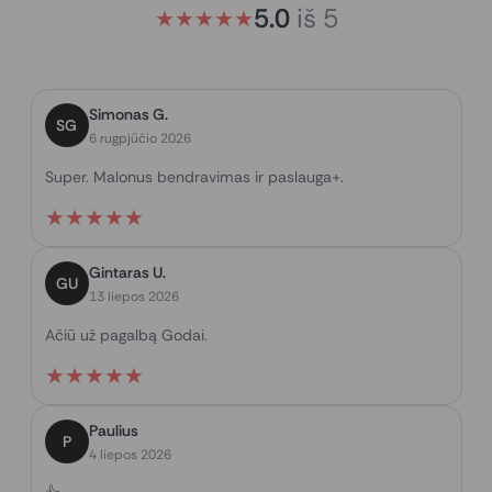
5.0
iš
5
★
★
★
★
★
Simonas G.
SG
6 rugpjūčio 2026
Super. Malonus bendravimas ir paslauga+.
★
★
★
★
★
Gintaras U.
GU
13 liepos 2026
Ačiū už pagalbą Godai.
★
★
★
★
★
Paulius
P
4 liepos 2026