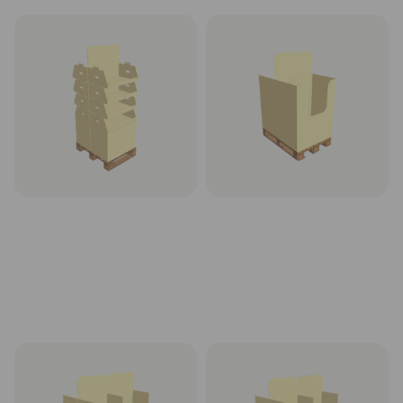
Kartoninis stendas displėjus
Kartoninis stendas displėjus
1/2 paletės, modelis T5-1_2​,
1/2 paletės, modelis T6-1_2​,
80x60 cm
80x60 cm
Rinktis
Rinktis
Kartoninis stendas displėjus 1
Kartoninis stendas displėjus 1
paletė, modelis T1-1, 120x80
paletė, modelis T2-1, 120x80
cm
cm