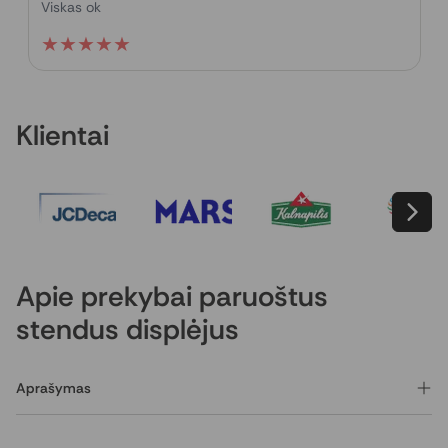
Viskas ok
★
★
★
★
★
Klientai
Apie prekybai paruoštus
stendus displėjus
Aprašymas
Sukūrėme standartizuotus, lengvai transportuojamus
stendus, kuriuos galime pristatyti tiek į Jūsų ar partnerių