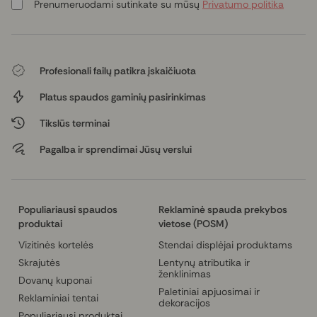
Prenumeruodami sutinkate su mūsų
Privatumo politika
Profesionali failų patikra įskaičiuota
Platus spaudos gaminių pasirinkimas
Tikslūs terminai
Pagalba ir sprendimai Jūsų verslui
Populiariausi spaudos
Reklaminė spauda prekybos
produktai
vietose (POSM)
Vizitinės kortelės
Stendai displėjai produktams
Skrajutės
Lentynų atributika ir
ženklinimas
Dovanų kuponai
Paletiniai apjuosimai ir
Reklaminiai tentai
dekoracijos
Populiariausi produktai