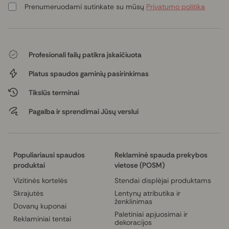
Prenumeruodami sutinkate su mūsų
Privatumo politika
Profesionali failų patikra įskaičiuota
Platus spaudos gaminių pasirinkimas
Tikslūs terminai
Pagalba ir sprendimai Jūsų verslui
Populiariausi spaudos
Reklaminė spauda prekybos
produktai
vietose (POSM)
Vizitinės kortelės
Stendai displėjai produktams
Skrajutės
Lentynų atributika ir
ženklinimas
Dovanų kuponai
Paletiniai apjuosimai ir
Reklaminiai tentai
dekoracijos