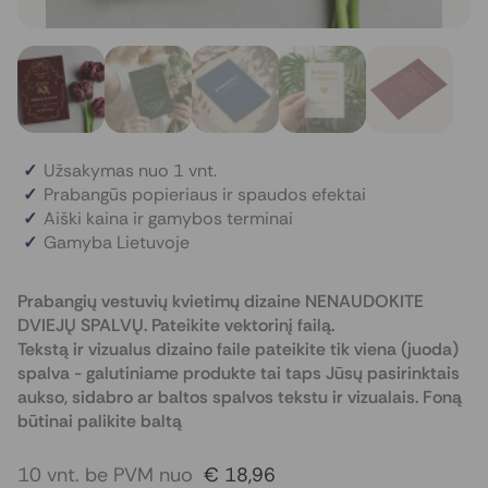
Užsakymas nuo 1 vnt.
Prabangūs popieriaus ir spaudos efektai
Aiški kaina ir gamybos terminai
Gamyba Lietuvoje
Prabangių vestuvių kvietimų dizaine NENAUDOKITE
DVIEJŲ SPALVŲ. Pateikite vektorinį failą.
Tekstą ir vizualus dizaino faile pateikite tik viena (juoda)
spalva - galutiniame produkte tai taps Jūsų pasirinktais
aukso, sidabro ar baltos spalvos tekstu ir vizualais. Foną
būtinai palikite baltą
10 vnt. be PVM nuo
€ 18,96