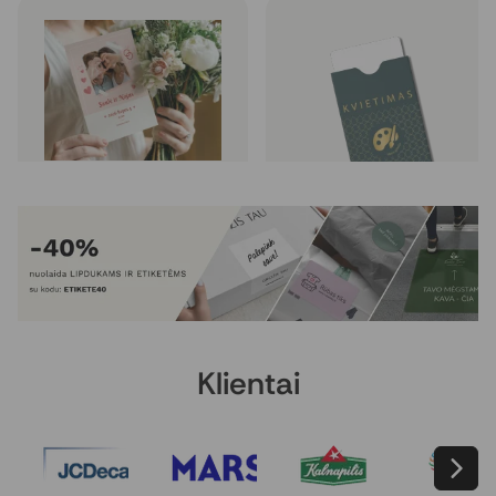
Klasikiniai vestuvių kvietimai
Vokai kvietimams
10 vnt. be PVM nuo
€ 13,56
20 vnt. be PVM nuo
€ 21,38
Rinktis
Rinktis
Klientai