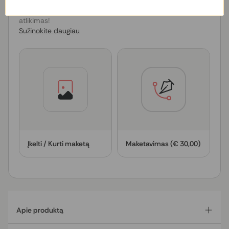
Į pateiktą kainą įtrauktas PROFESIONALUS failo/maketo
tinkamumo spaudai patikra ir techninių korekcijų
atlikimas!
Sužinokite daugiau
Įkelti / Kurti maketą
Maketavimas (€ 30,00)
Apie produktą
Prabangūs vestuvių kvietimai – tai ne tik informacija