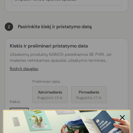
Pasirinkite kiekį ir pristatymo datą
2
Kiekis ir preliminari pristatymo data
Užsakomų produktų KAINOS pateikiamos BE PVM. Jei
maketas netinkamas spaudai, užsakymo terminas
pratęsiamas tiek dienų, kiek truks maketo
Rodyti daugiau
derinimas/koregavimas.
Preliminari data
Ketvirtadienis
Pirmadienis
Rugpjūčio 13 d.
Rugpjūčio 17 d.
Kiekis
1 vnt.
€ 17,99
€ 17,63