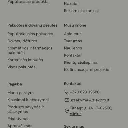
Populiariausi produktai
Plakatai
Reklaminiai karuliai
Pakuotės ir dovanų dėžutės
Mūsų įmonė
Populiariausios pakuotės
Apie mus
Dovanų dėžutės
Tvarumas
Kosmetikos ir farmacijos
Naujienos
pakuotės
Kontaktai
Kartoninės įmautės
Klientų atsiliepimai
Visos pakuotės
ES finansuojami projektai
Kontaktai
Pagalba
+370 620 19686
Mano paskyra
Klausimai ir atsakymai
uzsakymai@flexpro.lt
Produkto savybės ir
Titnago g. 14, LT-02300,
užsakymas
Vilnius
Pristatymas
Apmokėjimas
Sekite mus